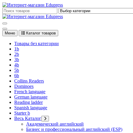
Перейти
к
Edupress Uzbekistan, Edupress Узбекистан, книги, учебники на 
содержимому
Edupress Uzbekistan, Edupress Узбекистан, книги, учебники на 
Меню
Каталог товаров
Товары без категории
1b
2b
3b
4b
5b
6b
Collins Readers
Dominoes
French language
German language
Reading ladder
Spanish language
Starter b
Весь Каталог
Академический английский
Бизнес и профессиональный английский (ESP)