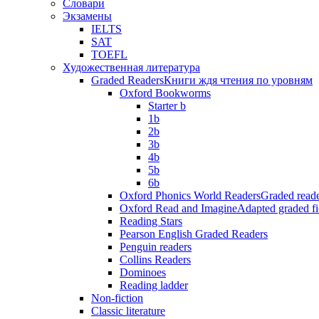
Словари
Экзамены
IELTS
SAT
TOEFL
Художественная литература
Graded Readers
Книги ждя чтения по уровням
Oxford Bookworms
Starter b
1b
2b
3b
4b
5b
6b
Oxford Phonics World Readers
Graded reade
Oxford Read and Imagine
Adapted graded fi
Reading Stars
Pearson English Graded Readers
Penguin readers
Collins Readers
Dominoes
Reading ladder
Non-fiction
Classic literature