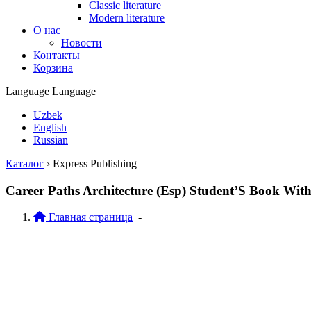
Classic literature
Modern literature
О нас
Новости
Контакты
Корзина
Language
Language
Uzbek
English
Russian
Каталог
›
Express Publishing
Career Paths Architecture (Esp) Student’S Book Wit
Главная страница
-