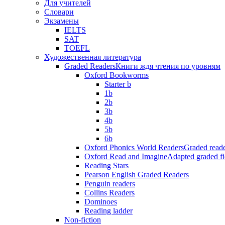
Для учителей
Словари
Экзамены
IELTS
SAT
TOEFL
Художественная литература
Graded Readers
Книги ждя чтения по уровням
Oxford Bookworms
Starter b
1b
2b
3b
4b
5b
6b
Oxford Phonics World Readers
Graded reade
Oxford Read and Imagine
Adapted graded fi
Reading Stars
Pearson English Graded Readers
Penguin readers
Collins Readers
Dominoes
Reading ladder
Non-fiction