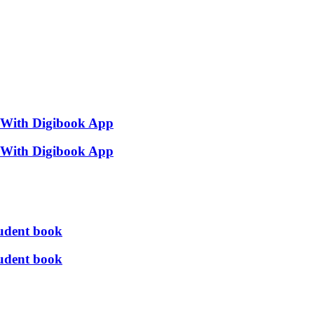
k With Digibook App
k With Digibook App
tudent book
tudent book