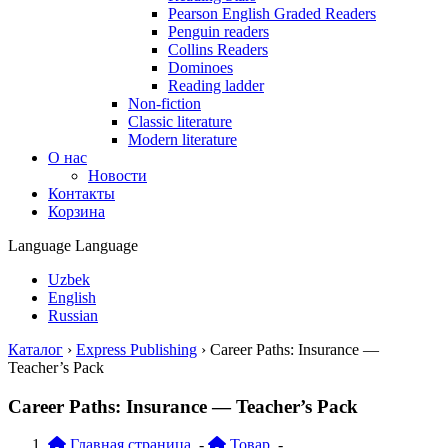
Pearson English Graded Readers
Penguin readers
Collins Readers
Dominoes
Reading ladder
Non-fiction
Classic literature
Modern literature
О нас
Новости
Контакты
Корзина
Language
Language
Uzbek
English
Russian
Каталог
›
Express Publishing
›
Career Paths: Insurance —
Teacher’s Pack
Career Paths: Insurance — Teacher’s Pack
Главная страница
-
Товар
-