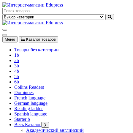
Перейти
к
Edupress Uzbekistan, Edupress Узбекистан, книги, учебники на
содержимому
английском языке
Edupress Uzbekistan, Edupress Узбекистан, книги, учебники на
английском языке
Меню
Каталог товаров
Товары без категории
1b
2b
3b
4b
5b
6b
Collins Readers
Dominoes
French language
German language
Reading ladder
Spanish language
Starter b
Весь Каталог
Академический английский