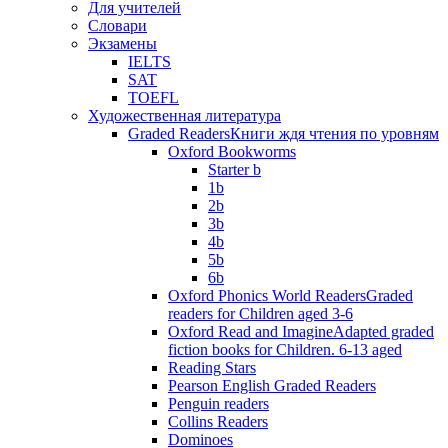
Для учителей
Словари
Экзамены
IELTS
SAT
TOEFL
Художественная литература
Graded Readers
Книги ждя чтения по уровням
Oxford Bookworms
Starter b
1b
2b
3b
4b
5b
6b
Oxford Phonics World Readers
Graded
readers for Children aged 3-6
Oxford Read and Imagine
Adapted graded
fiction books for Children. 6-13 aged
Reading Stars
Pearson English Graded Readers
Penguin readers
Collins Readers
Dominoes