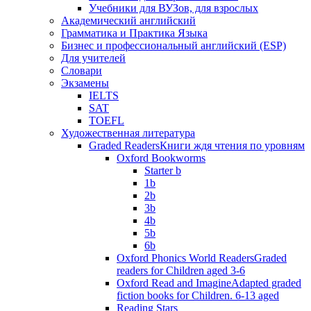
Учебники для ВУЗов, для взрослых
Академический английский
Грамматика и Практика Языка
Бизнес и профессиональный английский (ESP)
Для учителей
Словари
Экзамены
IELTS
SAT
TOEFL
Художественная литература
Graded Readers
Книги ждя чтения по уровням
Oxford Bookworms
Starter b
1b
2b
3b
4b
5b
6b
Oxford Phonics World Readers
Graded
readers for Children aged 3-6
Oxford Read and Imagine
Adapted graded
fiction books for Children. 6-13 aged
Reading Stars