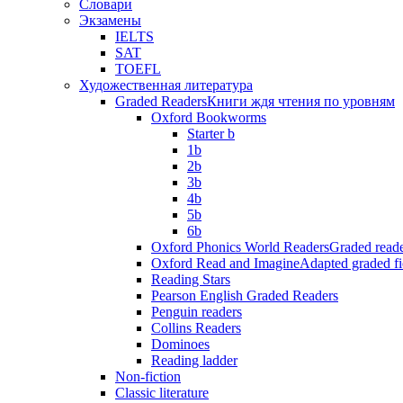
Словари
Экзамены
IELTS
SAT
TOEFL
Художественная литература
Graded Readers
Книги ждя чтения по уровням
Oxford Bookworms
Starter b
1b
2b
3b
4b
5b
6b
Oxford Phonics World Readers
Graded reade
Oxford Read and Imagine
Adapted graded fi
Reading Stars
Pearson English Graded Readers
Penguin readers
Collins Readers
Dominoes
Reading ladder
Non-fiction
Classic literature