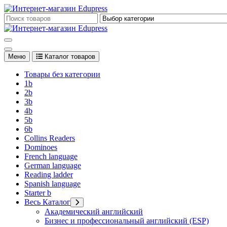
Перейти
к
Edupress Uzbekistan, Edupress Узбекистан, книги, учебники на 
содержимому
Edupress Uzbekistan, Edupress Узбекистан, книги, учебники на 
Меню
Каталог товаров
Товары без категории
1b
2b
3b
4b
5b
6b
Collins Readers
Dominoes
French language
German language
Reading ladder
Spanish language
Starter b
Весь Каталог
Академический английский
Бизнес и профессиональный английский (ESP)