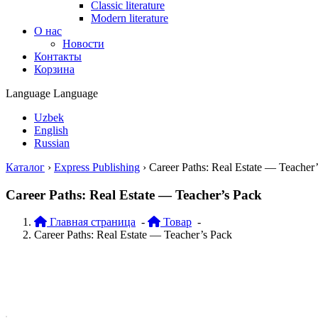
Classic literature
Modern literature
О нас
Новости
Контакты
Корзина
Language
Language
Uzbek
English
Russian
Каталог
›
Express Publishing
›
Career Paths: Real Estate — Teacher
Career Paths: Real Estate — Teacher’s Pack
Главная страница
-
Товар
-
Career Paths: Real Estate — Teacher’s Pack