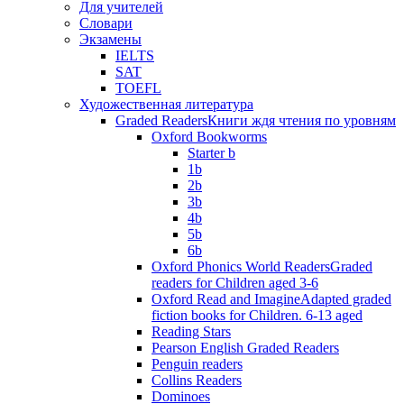
Для учителей
Словари
Экзамены
IELTS
SAT
TOEFL
Художественная литература
Graded Readers
Книги ждя чтения по уровням
Oxford Bookworms
Starter b
1b
2b
3b
4b
5b
6b
Oxford Phonics World Readers
Graded
readers for Children aged 3-6
Oxford Read and Imagine
Adapted graded
fiction books for Children. 6-13 aged
Reading Stars
Pearson English Graded Readers
Penguin readers
Collins Readers
Dominoes