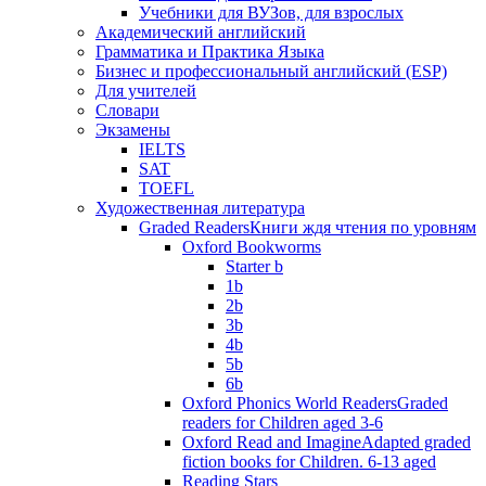
Учебники для ВУЗов, для взрослых
Академический английский
Грамматика и Практика Языка
Бизнес и профессиональный английский (ESP)
Для учителей
Словари
Экзамены
IELTS
SAT
TOEFL
Художественная литература
Graded Readers
Книги ждя чтения по уровням
Oxford Bookworms
Starter b
1b
2b
3b
4b
5b
6b
Oxford Phonics World Readers
Graded
readers for Children aged 3-6
Oxford Read and Imagine
Adapted graded
fiction books for Children. 6-13 aged
Reading Stars