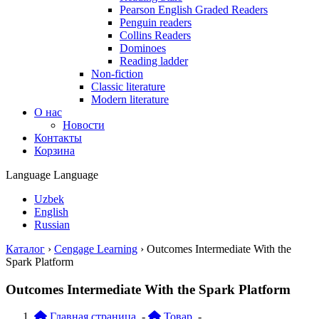
Pearson English Graded Readers
Penguin readers
Collins Readers
Dominoes
Reading ladder
Non-fiction
Classic literature
Modern literature
О нас
Новости
Контакты
Корзина
Language
Language
Uzbek
English
Russian
Каталог
›
Cengage Learning
›
Outcomes Intermediate With the
Spark Platform
Outcomes Intermediate With the Spark Platform
Главная страница
-
Товар
-