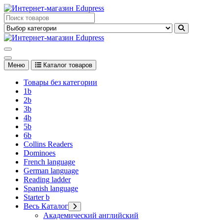
Перейти
к
Edupress Uzbekistan, Edupress Узбекистан, книги, учебники на
содержимому
английском языке
Edupress Uzbekistan, Edupress Узбекистан, книги, учебники на
английском языке
Меню
Каталог товаров
Товары без категории
1b
2b
3b
4b
5b
6b
Collins Readers
Dominoes
French language
German language
Reading ladder
Spanish language
Starter b
Весь Каталог
Академический английский