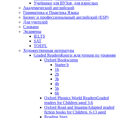
Учебники для ВУЗов, для взрослых
Академический английский
Грамматика и Практика Языка
Бизнес и профессиональный английский (ESP)
Для учителей
Словари
Экзамены
IELTS
SAT
TOEFL
Художественная литература
Graded Readers
Книги ждя чтения по уровням
Oxford Bookworms
Starter b
1b
2b
3b
4b
5b
6b
Oxford Phonics World Readers
Graded
readers for Children aged 3-6
Oxford Read and Imagine
Adapted graded
fiction books for Children. 6-13 aged
Reading Stars