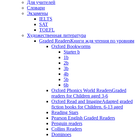
Для учителей
Словари
Экзамены
IELTS
SAT
TOEFL
Художественная литература
Graded Readers
Книги ждя чтения по уровням
Oxford Bookworms
Starter b
1b
2b
3b
4b
5b
6b
Oxford Phonics World Readers
Graded
readers for Children aged 3-6
Oxford Read and Imagine
Adapted graded
fiction books for Children. 6-13 aged
Reading Stars
Pearson English Graded Readers
Penguin readers
Collins Readers
Dominoes