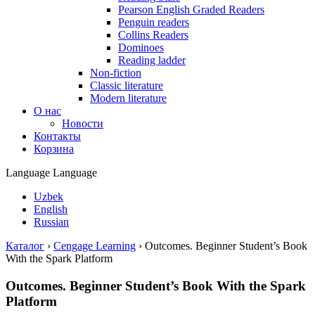
Pearson English Graded Readers
Penguin readers
Collins Readers
Dominoes
Reading ladder
Non-fiction
Classic literature
Modern literature
О нас
Новости
Контакты
Корзина
Language
Language
Uzbek
English
Russian
Каталог
›
Cengage Learning
›
Outcomes. Beginner Student’s Book
With the Spark Platform
Outcomes. Beginner Student’s Book With the Spark
Platform