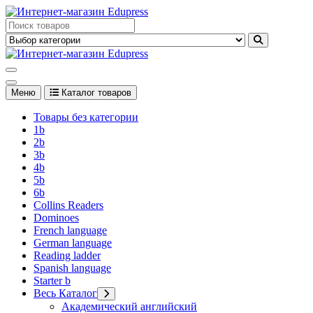
Перейти
к
Edupress Uzbekistan, Edupress Узбекистан, книги, учебники на
содержимому
английском языке
Edupress Uzbekistan, Edupress Узбекистан, книги, учебники на
английском языке
Меню
Каталог товаров
Товары без категории
1b
2b
3b
4b
5b
6b
Collins Readers
Dominoes
French language
German language
Reading ladder
Spanish language
Starter b
Весь Каталог
Академический английский