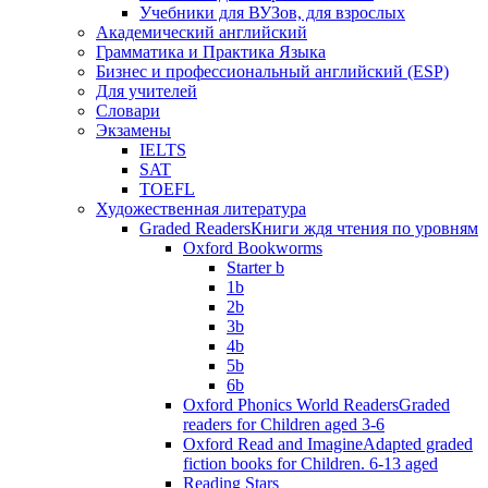
Учебники для ВУЗов, для взрослых
Академический английский
Грамматика и Практика Языка
Бизнес и профессиональный английский (ESP)
Для учителей
Словари
Экзамены
IELTS
SAT
TOEFL
Художественная литература
Graded Readers
Книги ждя чтения по уровням
Oxford Bookworms
Starter b
1b
2b
3b
4b
5b
6b
Oxford Phonics World Readers
Graded
readers for Children aged 3-6
Oxford Read and Imagine
Adapted graded
fiction books for Children. 6-13 aged
Reading Stars