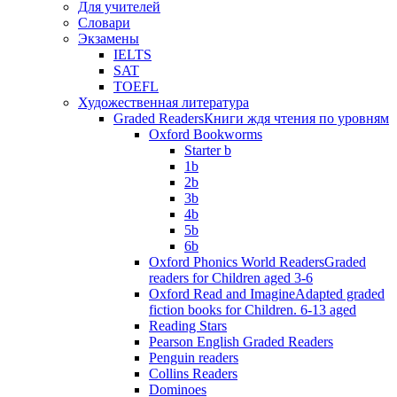
Для учителей
Словари
Экзамены
IELTS
SAT
TOEFL
Художественная литература
Graded Readers
Книги ждя чтения по уровням
Oxford Bookworms
Starter b
1b
2b
3b
4b
5b
6b
Oxford Phonics World Readers
Graded
readers for Children aged 3-6
Oxford Read and Imagine
Adapted graded
fiction books for Children. 6-13 aged
Reading Stars
Pearson English Graded Readers
Penguin readers
Collins Readers
Dominoes