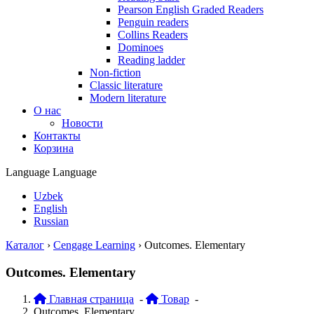
Pearson English Graded Readers
Penguin readers
Collins Readers
Dominoes
Reading ladder
Non-fiction
Classic literature
Modern literature
О нас
Новости
Контакты
Корзина
Language
Language
Uzbek
English
Russian
Каталог
›
Cengage Learning
›
Outcomes. Elementary
Outcomes. Elementary
Главная страница
-
Товар
-
Outcomes. Elementary