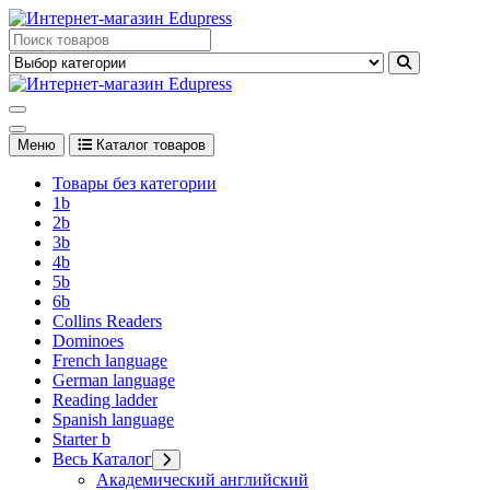
Перейти
к
Edupress Uzbekistan, Edupress Узбекистан, книги, учебники на
содержимому
английском языке
Edupress Uzbekistan, Edupress Узбекистан, книги, учебники на
английском языке
Меню
Каталог товаров
Товары без категории
1b
2b
3b
4b
5b
6b
Collins Readers
Dominoes
French language
German language
Reading ladder
Spanish language
Starter b
Весь Каталог
Академический английский