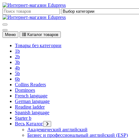
Перейти
к
Edupress Uzbekistan, Edupress Узбекистан, книги, учебники на 
содержимому
Edupress Uzbekistan, Edupress Узбекистан, книги, учебники на 
Меню
Каталог товаров
Товары без категории
1b
2b
3b
4b
5b
6b
Collins Readers
Dominoes
French language
German language
Reading ladder
Spanish language
Starter b
Весь Каталог
Академический английский
Бизнес и профессиональный английский (ESP)