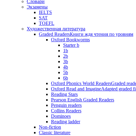
Словари
Экзамены
IELTS
SAT
TOEFL
Художественная литература
Graded Readers
Книги ждя чтения по уровням
Oxford Bookworms
Starter b
1b
2b
3b
4b
5b
6b
Oxford Phonics World Readers
Graded reade
Oxford Read and Imagine
Adapted graded fi
Reading Stars
Pearson English Graded Readers
Penguin readers
Collins Readers
Dominoes
Reading ladder
Non-fiction
Classic literature