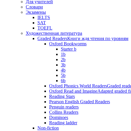
Для учителей
Словари
Экзамены
IELTS
SAT
TOEFL
Художественная литература
Graded Readers
Книги ждя чтения по уровням
Oxford Bookworms
Starter b
1b
2b
3b
4b
5b
6b
Oxford Phonics World Readers
Graded reade
Oxford Read and Imagine
Adapted graded fi
Reading Stars
Pearson English Graded Readers
Penguin readers
Collins Readers
Dominoes
Reading ladder
Non-fiction