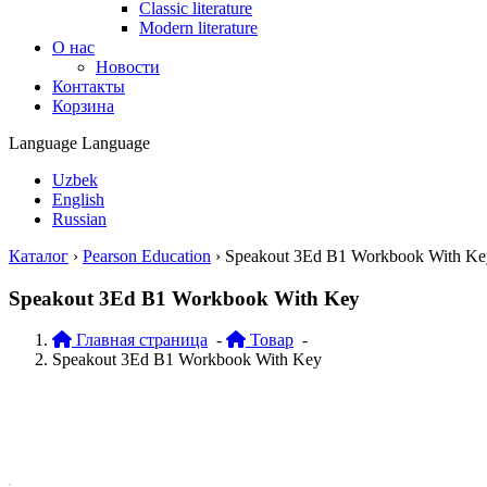
Classic literature
Modern literature
О нас
Новости
Контакты
Корзина
Language
Language
Uzbek
English
Russian
Каталог
›
Pearson Education
›
Speakout 3Ed B1 Workbook With Ke
Speakout 3Ed B1 Workbook With Key
Главная страница
-
Товар
-
Speakout 3Ed B1 Workbook With Key