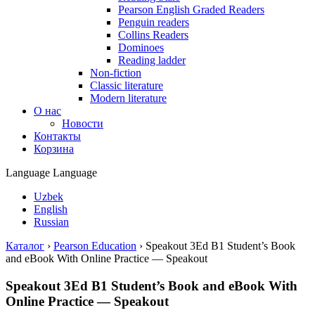
Pearson English Graded Readers
Penguin readers
Collins Readers
Dominoes
Reading ladder
Non-fiction
Classic literature
Modern literature
О нас
Новости
Контакты
Корзина
Language
Language
Uzbek
English
Russian
Каталог
›
Pearson Education
›
Speakout 3Ed B1 Student’s Book
and eBook With Online Practice — Speakout
Speakout 3Ed B1 Student’s Book and eBook With
Online Practice — Speakout