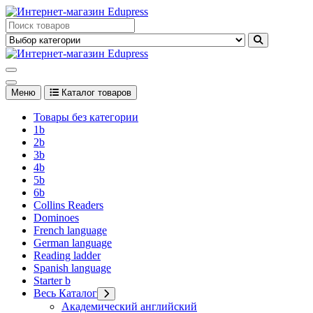
Перейти
к
Edupress Uzbekistan, Edupress Узбекистан, книги, учебники на
содержимому
английском языке
Edupress Uzbekistan, Edupress Узбекистан, книги, учебники на
английском языке
Меню
Каталог товаров
Товары без категории
1b
2b
3b
4b
5b
6b
Collins Readers
Dominoes
French language
German language
Reading ladder
Spanish language
Starter b
Весь Каталог
Академический английский