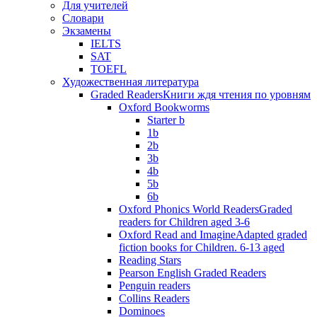
Для учителей
Словари
Экзамены
IELTS
SAT
TOEFL
Художественная литература
Graded Readers
Книги ждя чтения по уровням
Oxford Bookworms
Starter b
1b
2b
3b
4b
5b
6b
Oxford Phonics World Readers
Graded
readers for Children aged 3-6
Oxford Read and Imagine
Adapted graded
fiction books for Children. 6-13 aged
Reading Stars
Pearson English Graded Readers
Penguin readers
Collins Readers
Dominoes