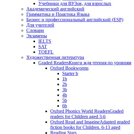
Учебники для ВУЗов, для взрослых
Академический английский
Грамматика и Практика Языка
Бизнес и профессиональный английский (ESP)
Для учителей
Словари
Экзамены
IELTS
SAT
TOEFL
Художественная литература
Graded Readers
Книги ждя чтения по уровням
Oxford Bookworms
Starter b
1b
2b
3b
4b
5b
6b
Oxford Phonics World Readers
Graded
readers for Children aged 3-6
Oxford Read and Imagine
Adapted graded
fiction books for Children. 6-13 aged
Reading Stars