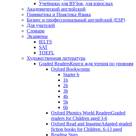
Учебники для ВУЗов, для взрослых
Академический английский
Грамматика и Практика Языка
Бизнес и профессиональный английский (ESP)
Для учителей
Словари
Экзамены
IELTS
SAT
TOEFL
Художественная литература
Graded Readers
Книги ждя чтения по уровням
Oxford Bookworms
Starter b
1b
2b
3b
4b
5b
6b
Oxford Phonics World Readers
Graded
readers for Children aged 3-6
Oxford Read and Imagine
Adapted graded
fiction books for Children. 6-13 aged
Reading Stars