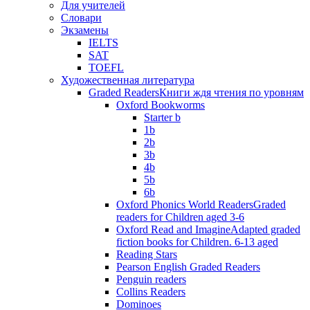
Для учителей
Словари
Экзамены
IELTS
SAT
TOEFL
Художественная литература
Graded Readers
Книги ждя чтения по уровням
Oxford Bookworms
Starter b
1b
2b
3b
4b
5b
6b
Oxford Phonics World Readers
Graded
readers for Children aged 3-6
Oxford Read and Imagine
Adapted graded
fiction books for Children. 6-13 aged
Reading Stars
Pearson English Graded Readers
Penguin readers
Collins Readers
Dominoes