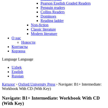
Pearson English Graded Readers
Penguin readers
Collins Readers
Dominoes
Reading ladder
Non-fiction
Classic literature
Modern literature
О нас
Новости
Контакты
Корзина
Language
Language
Uzbek
English
Russian
Каталог
›
Oxford University Press
›
Navigate: B1+ Intermediate:
Workbook With CD (With Key)
Navigate: B1+ Intermediate: Workbook With CD
(With Key)