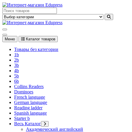
Перейти
к
Edupress Uzbekistan, Edupress Узбекистан, книги, учебники на
содержимому
английском языке
Edupress Uzbekistan, Edupress Узбекистан, книги, учебники на
английском языке
Меню
Каталог товаров
Товары без категории
1b
2b
3b
4b
5b
6b
Collins Readers
Dominoes
French language
German language
Reading ladder
Spanish language
Starter b
Весь Каталог
Академический английский