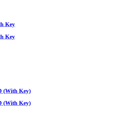
th Key
th Key
D (With Key)
D (With Key)