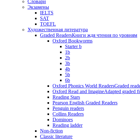
Словари
Экзамены
IELTS
SAT
TOEFL
Художественная литература
Graded Readers
Книги ждя чтения по уровням
Oxford Bookworms
Starter b
1b
2b
3b
4b
5b
6b
Oxford Phonics World Readers
Graded reade
Oxford Read and Imagine
Adapted graded fi
Reading Stars
Pearson English Graded Readers
Penguin readers
Collins Readers
Dominoes
Reading ladder
Non-fiction
Classic literature