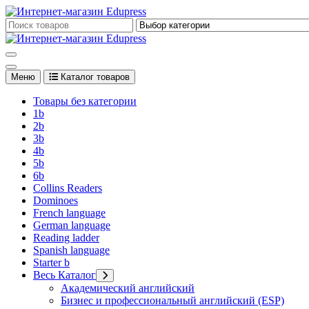
Перейти
к
Edupress Uzbekistan, Edupress Узбекистан, книги, учебники на 
содержимому
Edupress Uzbekistan, Edupress Узбекистан, книги, учебники на 
Меню
Каталог товаров
Товары без категории
1b
2b
3b
4b
5b
6b
Collins Readers
Dominoes
French language
German language
Reading ladder
Spanish language
Starter b
Весь Каталог
Академический английский
Бизнес и профессиональный английский (ESP)