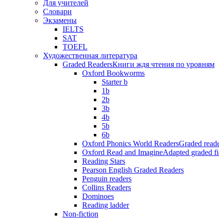
Для учителей
Словари
Экзамены
IELTS
SAT
TOEFL
Художественная литература
Graded Readers
Книги ждя чтения по уровням
Oxford Bookworms
Starter b
1b
2b
3b
4b
5b
6b
Oxford Phonics World Readers
Graded reade
Oxford Read and Imagine
Adapted graded fi
Reading Stars
Pearson English Graded Readers
Penguin readers
Collins Readers
Dominoes
Reading ladder
Non-fiction