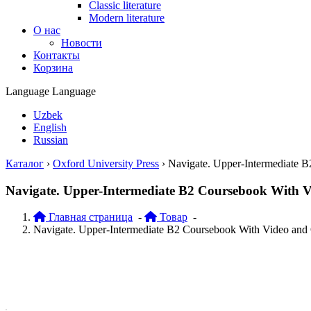
Classic literature
Modern literature
О нас
Новости
Контакты
Корзина
Language
Language
Uzbek
English
Russian
Каталог
›
Oxford University Press
›
Navigate. Upper-Intermediate B
Navigate. Upper-Intermediate B2 Coursebook With Vi
Главная страница
-
Товар
-
Navigate. Upper-Intermediate B2 Coursebook With Video and 