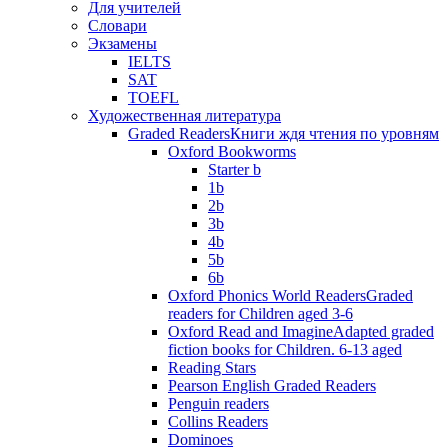
Для учителей
Словари
Экзамены
IELTS
SAT
TOEFL
Художественная литература
Graded Readers
Книги ждя чтения по уровням
Oxford Bookworms
Starter b
1b
2b
3b
4b
5b
6b
Oxford Phonics World Readers
Graded
readers for Children aged 3-6
Oxford Read and Imagine
Adapted graded
fiction books for Children. 6-13 aged
Reading Stars
Pearson English Graded Readers
Penguin readers
Collins Readers
Dominoes