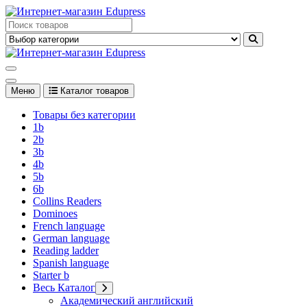
Перейти
к
Edupress Uzbekistan, Edupress Узбекистан, книги, учебники на
содержимому
английском языке
Edupress Uzbekistan, Edupress Узбекистан, книги, учебники на
английском языке
Меню
Каталог товаров
Товары без категории
1b
2b
3b
4b
5b
6b
Collins Readers
Dominoes
French language
German language
Reading ladder
Spanish language
Starter b
Весь Каталог
Академический английский