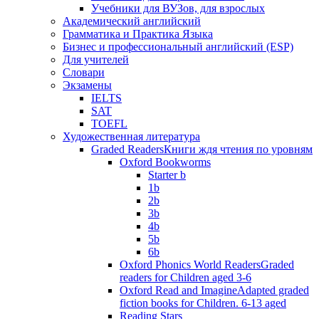
Учебники для ВУЗов, для взрослых
Академический английский
Грамматика и Практика Языка
Бизнес и профессиональный английский (ESP)
Для учителей
Словари
Экзамены
IELTS
SAT
TOEFL
Художественная литература
Graded Readers
Книги ждя чтения по уровням
Oxford Bookworms
Starter b
1b
2b
3b
4b
5b
6b
Oxford Phonics World Readers
Graded
readers for Children aged 3-6
Oxford Read and Imagine
Adapted graded
fiction books for Children. 6-13 aged
Reading Stars