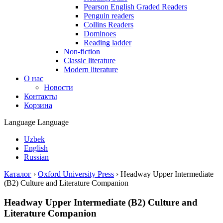
Pearson English Graded Readers
Penguin readers
Collins Readers
Dominoes
Reading ladder
Non-fiction
Classic literature
Modern literature
О нас
Новости
Контакты
Корзина
Language
Language
Uzbek
English
Russian
Каталог
›
Oxford University Press
›
Headway Upper Intermediate
(B2) Culture and Literature Companion
Headway Upper Intermediate (B2) Culture and
Literature Companion