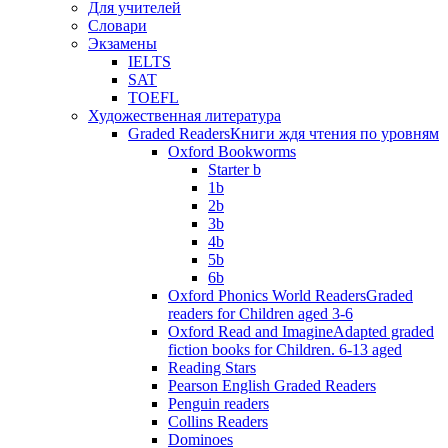
Для учителей
Словари
Экзамены
IELTS
SAT
TOEFL
Художественная литература
Graded Readers
Книги ждя чтения по уровням
Oxford Bookworms
Starter b
1b
2b
3b
4b
5b
6b
Oxford Phonics World Readers
Graded
readers for Children aged 3-6
Oxford Read and Imagine
Adapted graded
fiction books for Children. 6-13 aged
Reading Stars
Pearson English Graded Readers
Penguin readers
Collins Readers
Dominoes