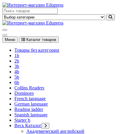
Перейти
к
Edupress Uzbekistan, Edupress Узбекистан, книги, учебники на
содержимому
английском языке
Edupress Uzbekistan, Edupress Узбекистан, книги, учебники на
английском языке
Меню
Каталог товаров
Товары без категории
1b
2b
3b
4b
5b
6b
Collins Readers
Dominoes
French language
German language
Reading ladder
Spanish language
Starter b
Весь Каталог
Академический английский