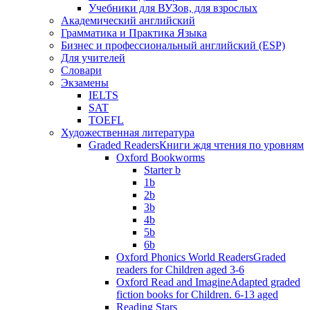
Учебники для ВУЗов, для взрослых
Академический английский
Грамматика и Практика Языка
Бизнес и профессиональный английский (ESP)
Для учителей
Словари
Экзамены
IELTS
SAT
TOEFL
Художественная литература
Graded Readers
Книги ждя чтения по уровням
Oxford Bookworms
Starter b
1b
2b
3b
4b
5b
6b
Oxford Phonics World Readers
Graded
readers for Children aged 3-6
Oxford Read and Imagine
Adapted graded
fiction books for Children. 6-13 aged
Reading Stars