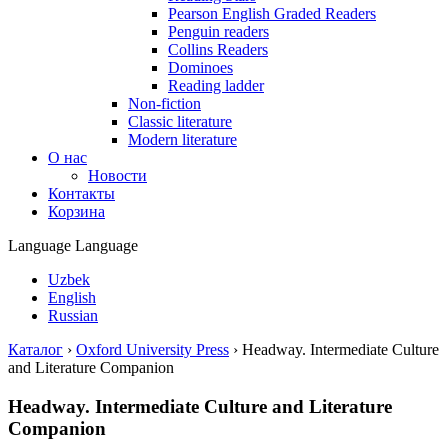
Pearson English Graded Readers
Penguin readers
Collins Readers
Dominoes
Reading ladder
Non-fiction
Classic literature
Modern literature
О нас
Новости
Контакты
Корзина
Language
Language
Uzbek
English
Russian
Каталог
›
Oxford University Press
›
Headway. Intermediate Culture
and Literature Companion
Headway. Intermediate Culture and Literature
Companion