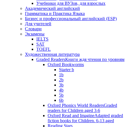
Учебники для ВУЗов, для взрослых
Академический английский
Грамматика и Практика Языка
Бизнес и профессиональный английский (ESP)
Для учителей
Словари
Экзамены
IELTS
SAT
TOEFL
Художественная литература
Graded Readers
Книги ждя чтения по уровням
Oxford Bookworms
Starter b
1b
2b
3b
4b
5b
6b
Oxford Phonics World Readers
Graded
readers for Children aged 3-6
Oxford Read and Imagine
Adapted graded
fiction books for Children. 6-13 aged
Reading Stars