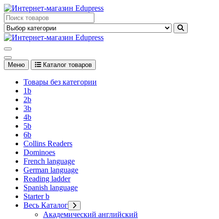
Перейти
к
Edupress Uzbekistan, Edupress Узбекистан, книги, учебники на
содержимому
английском языке
Edupress Uzbekistan, Edupress Узбекистан, книги, учебники на
английском языке
Меню
Каталог товаров
Товары без категории
1b
2b
3b
4b
5b
6b
Collins Readers
Dominoes
French language
German language
Reading ladder
Spanish language
Starter b
Весь Каталог
Академический английский