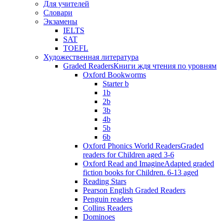
Для учителей
Словари
Экзамены
IELTS
SAT
TOEFL
Художественная литература
Graded Readers
Книги ждя чтения по уровням
Oxford Bookworms
Starter b
1b
2b
3b
4b
5b
6b
Oxford Phonics World Readers
Graded
readers for Children aged 3-6
Oxford Read and Imagine
Adapted graded
fiction books for Children. 6-13 aged
Reading Stars
Pearson English Graded Readers
Penguin readers
Collins Readers
Dominoes