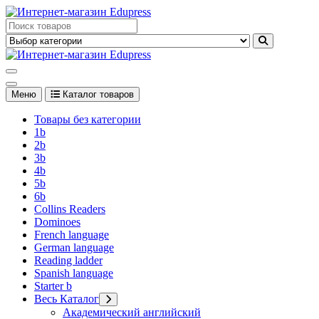
Перейти
к
Edupress Uzbekistan, Edupress Узбекистан, книги, учебники на
содержимому
английском языке
Edupress Uzbekistan, Edupress Узбекистан, книги, учебники на
английском языке
Меню
Каталог товаров
Товары без категории
1b
2b
3b
4b
5b
6b
Collins Readers
Dominoes
French language
German language
Reading ladder
Spanish language
Starter b
Весь Каталог
Академический английский