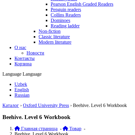
Pearson English Graded Readers
Penguin readers
Collins Readers
Dominoes
Reading ladder
Non-fiction
Classic literature
Modern literature
О нас
Новости
Контакты
Корзина
Language
Language
Uzbek
English
Russian
Каталог
›
Oxford University Press
›
Beehive. Level 6 Workbook
Beehive. Level 6 Workbook
Главная страница
-
Товар
-
Beehive. Level 6 Workbook