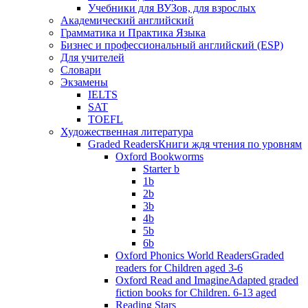
Учебники для ВУЗов, для взрослых
Академический английский
Грамматика и Практика Языка
Бизнес и профессиональный английский (ESP)
Для учителей
Словари
Экзамены
IELTS
SAT
TOEFL
Художественная литература
Graded Readers
Книги ждя чтения по уровням
Oxford Bookworms
Starter b
1b
2b
3b
4b
5b
6b
Oxford Phonics World Readers
Graded
readers for Children aged 3-6
Oxford Read and Imagine
Adapted graded
fiction books for Children. 6-13 aged
Reading Stars