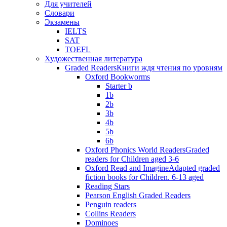
Для учителей
Словари
Экзамены
IELTS
SAT
TOEFL
Художественная литература
Graded Readers
Книги ждя чтения по уровням
Oxford Bookworms
Starter b
1b
2b
3b
4b
5b
6b
Oxford Phonics World Readers
Graded
readers for Children aged 3-6
Oxford Read and Imagine
Adapted graded
fiction books for Children. 6-13 aged
Reading Stars
Pearson English Graded Readers
Penguin readers
Collins Readers
Dominoes