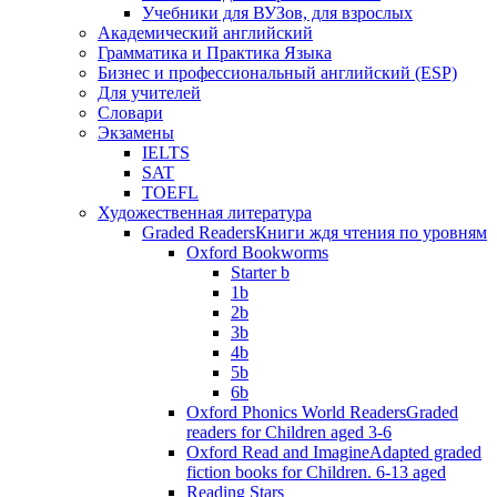
Учебники для ВУЗов, для взрослых
Академический английский
Грамматика и Практика Языка
Бизнес и профессиональный английский (ESP)
Для учителей
Словари
Экзамены
IELTS
SAT
TOEFL
Художественная литература
Graded Readers
Книги ждя чтения по уровням
Oxford Bookworms
Starter b
1b
2b
3b
4b
5b
6b
Oxford Phonics World Readers
Graded
readers for Children aged 3-6
Oxford Read and Imagine
Adapted graded
fiction books for Children. 6-13 aged
Reading Stars