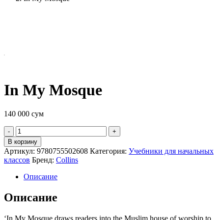
In My Mosque
140 000
сум
Quantity
В корзину
Артикул:
9780755502608
Категория:
Учебники для начальных
классов
Бренд:
Collins
Описание
Описание
‘In My Mosque draws readers into the Muslim house of worship to