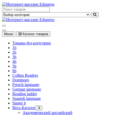
Перейти
к
Edupress Uzbekistan, Edupress Узбекистан, книги, учебники на
содержимому
английском языке
Edupress Uzbekistan, Edupress Узбекистан, книги, учебники на
английском языке
Меню
Каталог товаров
Товары без категории
1b
2b
3b
4b
5b
6b
Collins Readers
Dominoes
French language
German language
Reading ladder
Spanish language
Starter b
Весь Каталог
Академический английский