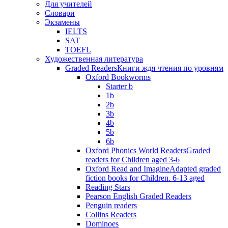
Для учителей
Словари
Экзамены
IELTS
SAT
TOEFL
Художественная литература
Graded Readers
Книги ждя чтения по уровням
Oxford Bookworms
Starter b
1b
2b
3b
4b
5b
6b
Oxford Phonics World Readers
Graded
readers for Children aged 3-6
Oxford Read and Imagine
Adapted graded
fiction books for Children. 6-13 aged
Reading Stars
Pearson English Graded Readers
Penguin readers
Collins Readers
Dominoes