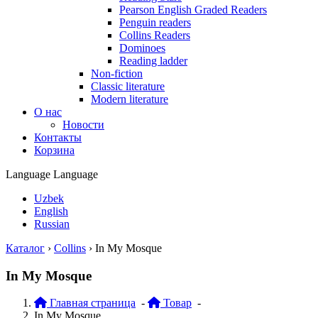
Pearson English Graded Readers
Penguin readers
Collins Readers
Dominoes
Reading ladder
Non-fiction
Classic literature
Modern literature
О нас
Новости
Контакты
Корзина
Language
Language
Uzbek
English
Russian
Каталог
›
Collins
›
In My Mosque
In My Mosque
Главная страница
-
Товар
-
In My Mosque