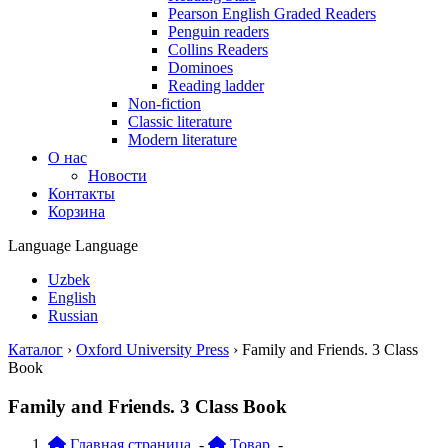
Pearson English Graded Readers
Penguin readers
Collins Readers
Dominoes
Reading ladder
Non-fiction
Classic literature
Modern literature
О нас
Новости
Контакты
Корзина
Language
Language
Uzbek
English
Russian
Каталог
›
Oxford University Press
›
Family and Friends. 3 Class
Book
Family and Friends. 3 Class Book
Главная страница
-
Товар
-