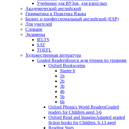
Учебники для ВУЗов, для взрослых
Академический английский
Грамматика и Практика Языка
Бизнес и профессиональный английский (ESP)
Для учителей
Словари
Экзамены
IELTS
SAT
TOEFL
Художественная литература
Graded Readers
Книги ждя чтения по уровням
Oxford Bookworms
Starter b
1b
2b
3b
4b
5b
6b
Oxford Phonics World Readers
Graded
readers for Children aged 3-6
Oxford Read and Imagine
Adapted graded
fiction books for Children. 6-13 aged
Reading Stars