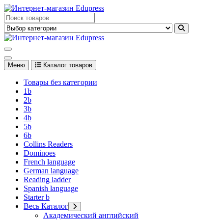
Перейти
к
Edupress Uzbekistan, Edupress Узбекистан, книги, учебники на
содержимому
английском языке
Edupress Uzbekistan, Edupress Узбекистан, книги, учебники на
английском языке
Меню
Каталог товаров
Товары без категории
1b
2b
3b
4b
5b
6b
Collins Readers
Dominoes
French language
German language
Reading ladder
Spanish language
Starter b
Весь Каталог
Академический английский