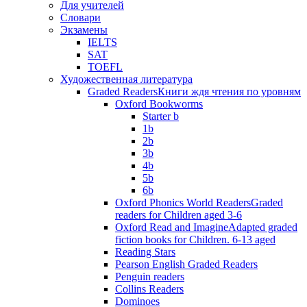
Для учителей
Словари
Экзамены
IELTS
SAT
TOEFL
Художественная литература
Graded Readers
Книги ждя чтения по уровням
Oxford Bookworms
Starter b
1b
2b
3b
4b
5b
6b
Oxford Phonics World Readers
Graded
readers for Children aged 3-6
Oxford Read and Imagine
Adapted graded
fiction books for Children. 6-13 aged
Reading Stars
Pearson English Graded Readers
Penguin readers
Collins Readers
Dominoes