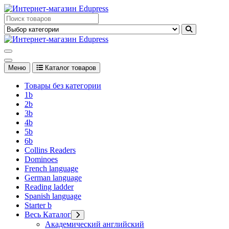
Перейти
к
Edupress Uzbekistan, Edupress Узбекистан, книги, учебники на
содержимому
английском языке
Edupress Uzbekistan, Edupress Узбекистан, книги, учебники на
английском языке
Меню
Каталог товаров
Товары без категории
1b
2b
3b
4b
5b
6b
Collins Readers
Dominoes
French language
German language
Reading ladder
Spanish language
Starter b
Весь Каталог
Академический английский