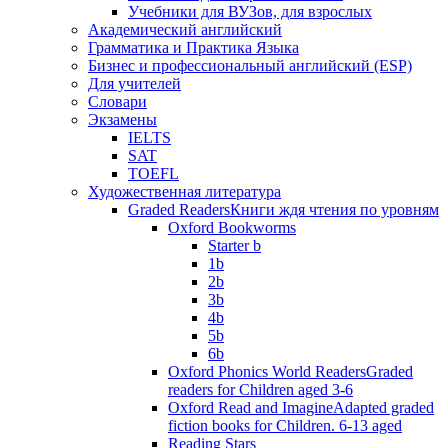
Учебники для ВУЗов, для взрослых
Академический английский
Грамматика и Практика Языка
Бизнес и профессиональный английский (ESP)
Для учителей
Словари
Экзамены
IELTS
SAT
TOEFL
Художественная литература
Graded Readers
Книги ждя чтения по уровням
Oxford Bookworms
Starter b
1b
2b
3b
4b
5b
6b
Oxford Phonics World Readers
Graded
readers for Children aged 3-6
Oxford Read and Imagine
Adapted graded
fiction books for Children. 6-13 aged
Reading Stars