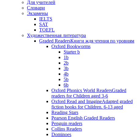
Для учителей
Словари
Экзамены
IELTS
SAT
TOEFL
Художественная литература
Graded Readers
Книги ждя чтения по уровням
Oxford Bookworms
Starter b
1b
2b
3b
4b
5b
6b
Oxford Phonics World Readers
Graded
readers for Children aged 3-6
Oxford Read and Imagine
Adapted graded
fiction books for Children. 6-13 aged
Reading Stars
Pearson English Graded Readers
Penguin readers
Collins Readers
Dominoes