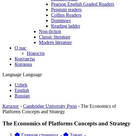
Pearson English Graded Readers
Penguin readers
Collins Readers
Dominoes
Reading ladder
Non-fiction
Classic literature
Modern literature
О нас
Новости
Контакты
Корзина
Language
Language
Uzbek
English
Russian
Каталог
›
Cambridge University Press
›
The Economics of
Platforms Concepts and Strategy
The Economics of Platforms Concepts and Strategy
Главная страница
-
Товар
-