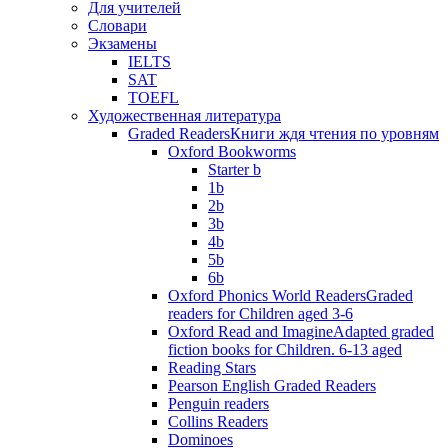
Для учителей
Словари
Экзамены
IELTS
SAT
TOEFL
Художественная литература
Graded Readers
Книги ждя чтения по уровням
Oxford Bookworms
Starter b
1b
2b
3b
4b
5b
6b
Oxford Phonics World Readers
Graded
readers for Children aged 3-6
Oxford Read and Imagine
Adapted graded
fiction books for Children. 6-13 aged
Reading Stars
Pearson English Graded Readers
Penguin readers
Collins Readers
Dominoes