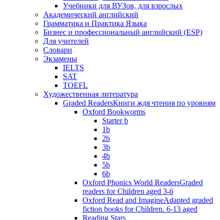
Учебники для ВУЗов, для взрослых
Академический английский
Грамматика и Практика Языка
Бизнес и профессиональный английский (ESP)
Для учителей
Словари
Экзамены
IELTS
SAT
TOEFL
Художественная литература
Graded Readers
Книги ждя чтения по уровням
Oxford Bookworms
Starter b
1b
2b
3b
4b
5b
6b
Oxford Phonics World Readers
Graded
readers for Children aged 3-6
Oxford Read and Imagine
Adapted graded
fiction books for Children. 6-13 aged
Reading Stars