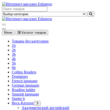
Перейти
к
Edupress Uzbekistan, Edupress Узбекистан, книги, учебники на
содержимому
английском языке
Edupress Uzbekistan, Edupress Узбекистан, книги, учебники на
английском языке
Меню
Каталог товаров
Товары без категории
1b
2b
3b
4b
5b
6b
Collins Readers
Dominoes
French language
German language
Reading ladder
Spanish language
Starter b
Весь Каталог
Академический английский