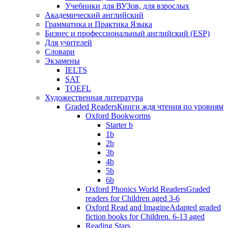
Учебники для ВУЗов, для взрослых
Академический английский
Грамматика и Практика Языка
Бизнес и профессиональный английский (ESP)
Для учителей
Словари
Экзамены
IELTS
SAT
TOEFL
Художественная литература
Graded Readers
Книги ждя чтения по уровням
Oxford Bookworms
Starter b
1b
2b
3b
4b
5b
6b
Oxford Phonics World Readers
Graded
readers for Children aged 3-6
Oxford Read and Imagine
Adapted graded
fiction books for Children. 6-13 aged
Reading Stars