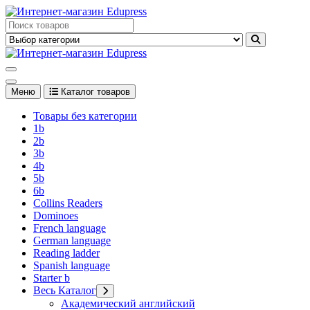
Перейти
к
Edupress Uzbekistan, Edupress Узбекистан, книги, учебники на
содержимому
английском языке
Edupress Uzbekistan, Edupress Узбекистан, книги, учебники на
английском языке
Меню
Каталог товаров
Товары без категории
1b
2b
3b
4b
5b
6b
Collins Readers
Dominoes
French language
German language
Reading ladder
Spanish language
Starter b
Весь Каталог
Академический английский