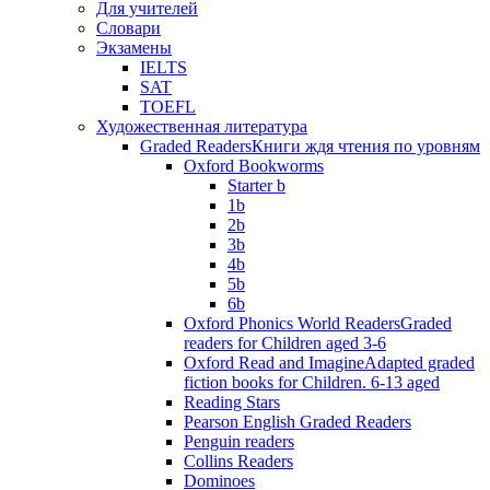
Для учителей
Словари
Экзамены
IELTS
SAT
TOEFL
Художественная литература
Graded Readers
Книги ждя чтения по уровням
Oxford Bookworms
Starter b
1b
2b
3b
4b
5b
6b
Oxford Phonics World Readers
Graded
readers for Children aged 3-6
Oxford Read and Imagine
Adapted graded
fiction books for Children. 6-13 aged
Reading Stars
Pearson English Graded Readers
Penguin readers
Collins Readers
Dominoes