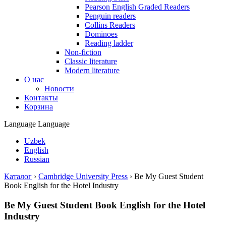
Pearson English Graded Readers
Penguin readers
Collins Readers
Dominoes
Reading ladder
Non-fiction
Classic literature
Modern literature
О нас
Новости
Контакты
Корзина
Language
Language
Uzbek
English
Russian
Каталог
›
Cambridge University Press
›
Be My Guest Student
Book English for the Hotel Industry
Be My Guest Student Book English for the Hotel
Industry