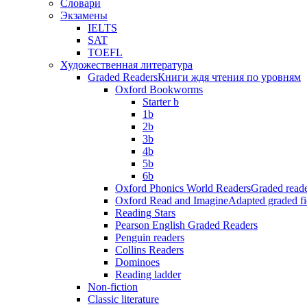
Словари
Экзамены
IELTS
SAT
TOEFL
Художественная литература
Graded Readers
Книги ждя чтения по уровням
Oxford Bookworms
Starter b
1b
2b
3b
4b
5b
6b
Oxford Phonics World Readers
Graded reade
Oxford Read and Imagine
Adapted graded fi
Reading Stars
Pearson English Graded Readers
Penguin readers
Collins Readers
Dominoes
Reading ladder
Non-fiction
Classic literature