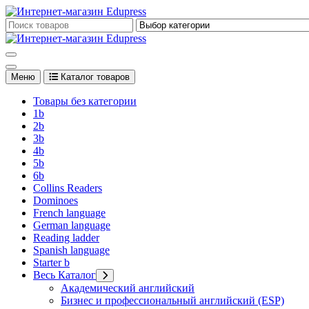
Перейти
к
Edupress Uzbekistan, Edupress Узбекистан, книги, учебники на 
содержимому
Edupress Uzbekistan, Edupress Узбекистан, книги, учебники на 
Меню
Каталог товаров
Товары без категории
1b
2b
3b
4b
5b
6b
Collins Readers
Dominoes
French language
German language
Reading ladder
Spanish language
Starter b
Весь Каталог
Академический английский
Бизнес и профессиональный английский (ESP)