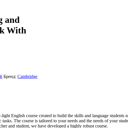
g and
ok With
й
Бренд:
Cambridge
ight English course created to build the skills and language students need
ic tasks. The course is tailored to your needs and the needs of your stu
eacher and student, we have developed a highly robust course.