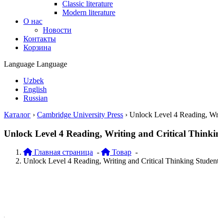
Classic literature
Modern literature
О нас
Новости
Контакты
Корзина
Language
Language
Uzbek
English
Russian
Каталог
›
Cambridge University Press
›
Unlock Level 4 Reading, Wri
Unlock Level 4 Reading, Writing and Critical Think
Главная страница
-
Товар
-
Unlock Level 4 Reading, Writing and Critical Thinking Stude