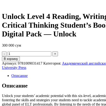
Unlock Level 4 Reading, Writin
Critical Thinking Student’s Bo
Digital Pack — Unlock
300 000
сум
Quantity
В корзину
Артикул:
9781009031417
Категория:
Академический английски
University Press
Описание
Описание
Unlock your students’ academic potential with this six-level, academic-l
fostering the skills and strategies your students need to tackle academ
global panel of ELT professionals. By listening to the needs of the t