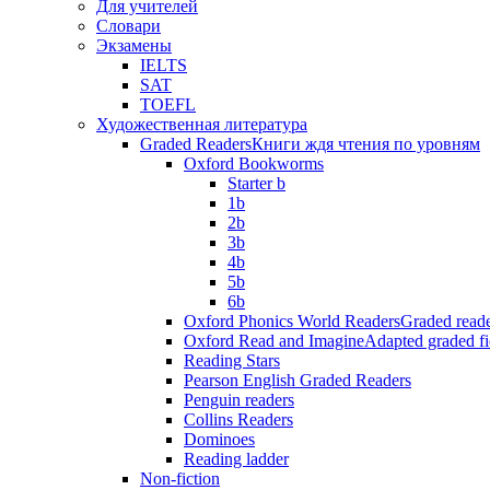
Для учителей
Словари
Экзамены
IELTS
SAT
TOEFL
Художественная литература
Graded Readers
Книги ждя чтения по уровням
Oxford Bookworms
Starter b
1b
2b
3b
4b
5b
6b
Oxford Phonics World Readers
Graded reade
Oxford Read and Imagine
Adapted graded fi
Reading Stars
Pearson English Graded Readers
Penguin readers
Collins Readers
Dominoes
Reading ladder
Non-fiction