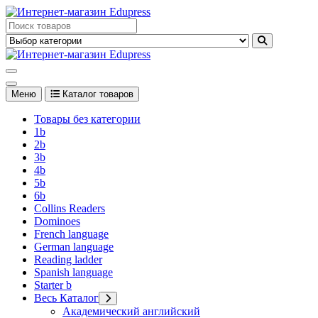
Перейти
к
Edupress Uzbekistan, Edupress Узбекистан, книги, учебники на
содержимому
английском языке
Edupress Uzbekistan, Edupress Узбекистан, книги, учебники на
английском языке
Меню
Каталог товаров
Товары без категории
1b
2b
3b
4b
5b
6b
Collins Readers
Dominoes
French language
German language
Reading ladder
Spanish language
Starter b
Весь Каталог
Академический английский