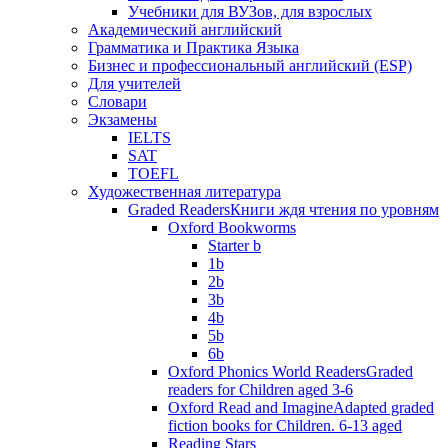
Учебники для ВУЗов, для взрослых
Академический английский
Грамматика и Практика Языка
Бизнес и профессиональный английский (ESP)
Для учителей
Словари
Экзамены
IELTS
SAT
TOEFL
Художественная литература
Graded Readers
Книги ждя чтения по уровням
Oxford Bookworms
Starter b
1b
2b
3b
4b
5b
6b
Oxford Phonics World Readers
Graded
readers for Children aged 3-6
Oxford Read and Imagine
Adapted graded
fiction books for Children. 6-13 aged
Reading Stars