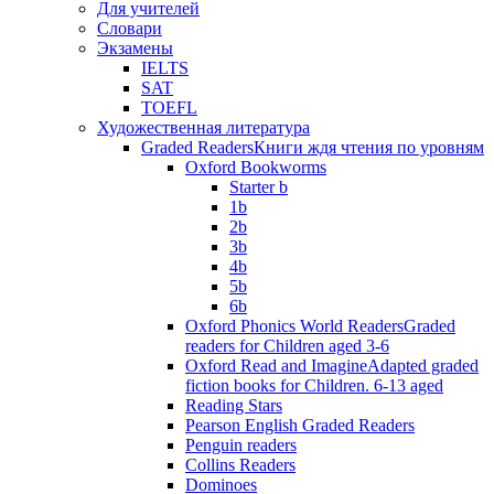
Для учителей
Словари
Экзамены
IELTS
SAT
TOEFL
Художественная литература
Graded Readers
Книги ждя чтения по уровням
Oxford Bookworms
Starter b
1b
2b
3b
4b
5b
6b
Oxford Phonics World Readers
Graded
readers for Children aged 3-6
Oxford Read and Imagine
Adapted graded
fiction books for Children. 6-13 aged
Reading Stars
Pearson English Graded Readers
Penguin readers
Collins Readers
Dominoes