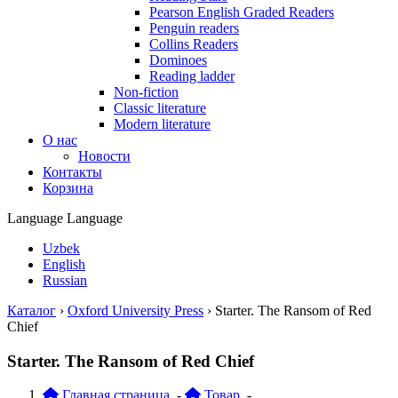
Pearson English Graded Readers
Penguin readers
Collins Readers
Dominoes
Reading ladder
Non-fiction
Classic literature
Modern literature
О нас
Новости
Контакты
Корзина
Language
Language
Uzbek
English
Russian
Каталог
›
Oxford University Press
›
Starter. The Ransom of Red
Chief
Starter. The Ransom of Red Chief
Главная страница
-
Товар
-