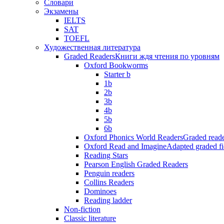
Словари
Экзамены
IELTS
SAT
TOEFL
Художественная литература
Graded Readers
Книги ждя чтения по уровням
Oxford Bookworms
Starter b
1b
2b
3b
4b
5b
6b
Oxford Phonics World Readers
Graded reade
Oxford Read and Imagine
Adapted graded fi
Reading Stars
Pearson English Graded Readers
Penguin readers
Collins Readers
Dominoes
Reading ladder
Non-fiction
Classic literature