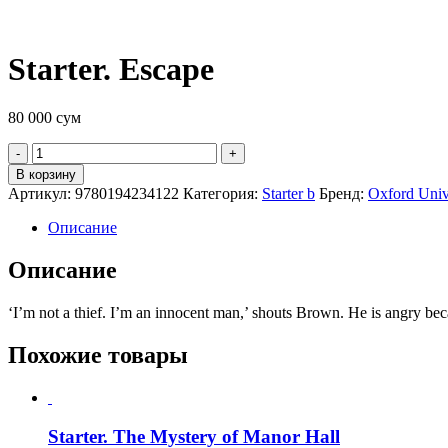
Starter. Escape
80 000
сум
Quantity
В корзину
Артикул:
9780194234122
Категория:
Starter b
Бренд:
Oxford Unive
Описание
Описание
‘I’m not a thief. I’m an innocent man,’ shouts Brown. He is angry be
Похожие товары
Starter. The Mystery of Manor Hall