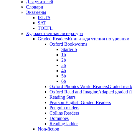
Для учителей
Словари
Экзамены
IELTS
SAT
TOEFL
Художественная литература
Graded Readers
Книги ждя чтения по уровням
Oxford Bookworms
Starter b
1b
2b
3b
4b
5b
6b
Oxford Phonics World Readers
Graded reade
Oxford Read and Imagine
Adapted graded fi
Reading Stars
Pearson English Graded Readers
Penguin readers
Collins Readers
Dominoes
Reading ladder
Non-fiction