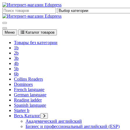
Перейти
к
Edupress Uzbekistan, Edupress Узбекистан, книги, учебники на 
содержимому
Edupress Uzbekistan, Edupress Узбекистан, книги, учебники на 
Меню
Каталог товаров
Товары без категории
1b
2b
3b
4b
5b
6b
Collins Readers
Dominoes
French language
German language
Reading ladder
Spanish language
Starter b
Весь Каталог
Академический английский
Бизнес и профессиональный английский (ESP)