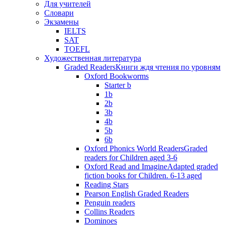
Для учителей
Словари
Экзамены
IELTS
SAT
TOEFL
Художественная литература
Graded Readers
Книги ждя чтения по уровням
Oxford Bookworms
Starter b
1b
2b
3b
4b
5b
6b
Oxford Phonics World Readers
Graded
readers for Children aged 3-6
Oxford Read and Imagine
Adapted graded
fiction books for Children. 6-13 aged
Reading Stars
Pearson English Graded Readers
Penguin readers
Collins Readers
Dominoes