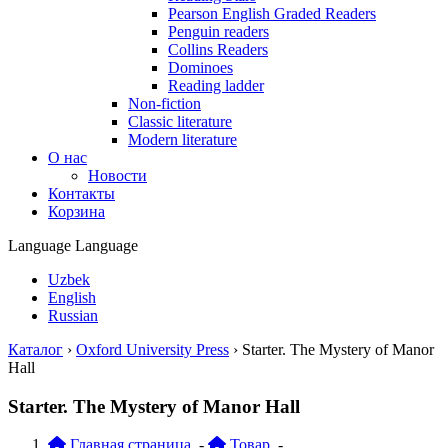
Pearson English Graded Readers
Penguin readers
Collins Readers
Dominoes
Reading ladder
Non-fiction
Classic literature
Modern literature
О нас
Новости
Контакты
Корзина
Language
Language
Uzbek
English
Russian
Каталог
›
Oxford University Press
›
Starter. The Mystery of Manor
Hall
Starter. The Mystery of Manor Hall
Главная страница
-
Товар
-