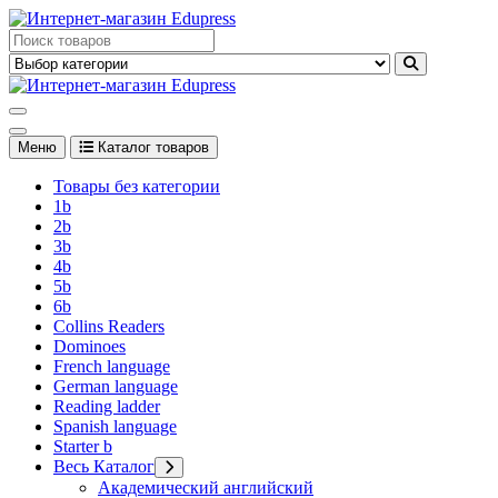
Перейти
к
Edupress Uzbekistan, Edupress Узбекистан, книги, учебники на
содержимому
английском языке
Edupress Uzbekistan, Edupress Узбекистан, книги, учебники на
английском языке
Меню
Каталог товаров
Товары без категории
1b
2b
3b
4b
5b
6b
Collins Readers
Dominoes
French language
German language
Reading ladder
Spanish language
Starter b
Весь Каталог
Академический английский