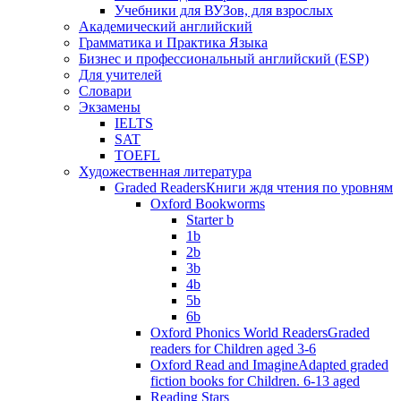
Учебники для ВУЗов, для взрослых
Академический английский
Грамматика и Практика Языка
Бизнес и профессиональный английский (ESP)
Для учителей
Словари
Экзамены
IELTS
SAT
TOEFL
Художественная литература
Graded Readers
Книги ждя чтения по уровням
Oxford Bookworms
Starter b
1b
2b
3b
4b
5b
6b
Oxford Phonics World Readers
Graded
readers for Children aged 3-6
Oxford Read and Imagine
Adapted graded
fiction books for Children. 6-13 aged
Reading Stars