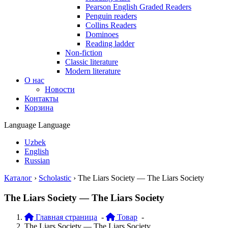
Pearson English Graded Readers
Penguin readers
Collins Readers
Dominoes
Reading ladder
Non-fiction
Classic literature
Modern literature
О нас
Новости
Контакты
Корзина
Language
Language
Uzbek
English
Russian
Каталог
›
Scholastic
›
The Liars Society — The Liars Society
The Liars Society — The Liars Society
Главная страница
-
Товар
-
The Liars Society — The Liars Society