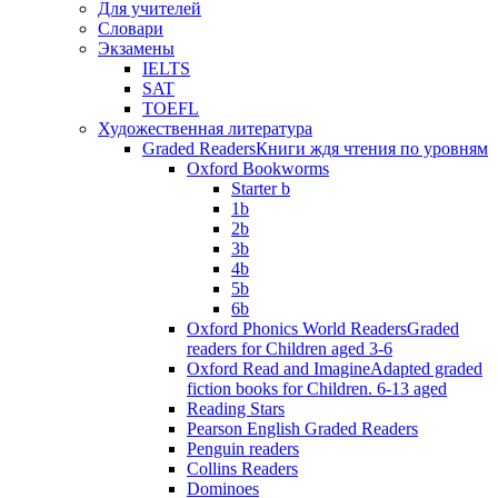
Для учителей
Словари
Экзамены
IELTS
SAT
TOEFL
Художественная литература
Graded Readers
Книги ждя чтения по уровням
Oxford Bookworms
Starter b
1b
2b
3b
4b
5b
6b
Oxford Phonics World Readers
Graded
readers for Children aged 3-6
Oxford Read and Imagine
Adapted graded
fiction books for Children. 6-13 aged
Reading Stars
Pearson English Graded Readers
Penguin readers
Collins Readers
Dominoes