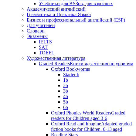
Учебники для ВУЗов, для взрослых
Академический английский
Грамматика и Практика Языка
Бизнес и профессиональный английский (ESP)
Для учителей
Словари
Экзамены
IELTS
SAT
TOEFL
Художественная литература
Graded Readers
Книги ждя чтения по уровням
Oxford Bookworms
Starter b
1b
2b
3b
4b
5b
6b
Oxford Phonics World Readers
Graded
readers for Children aged 3-6
Oxford Read and Imagine
Adapted graded
fiction books for Children. 6-13 aged
Reading Stars