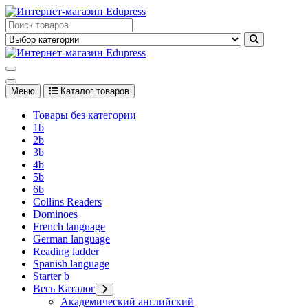
Перейти
к
Edupress Uzbekistan, Edupress Узбекистан, книги, учебники на
содержимому
английском языке
Edupress Uzbekistan, Edupress Узбекистан, книги, учебники на
английском языке
Меню
Каталог товаров
Товары без категории
1b
2b
3b
4b
5b
6b
Collins Readers
Dominoes
French language
German language
Reading ladder
Spanish language
Starter b
Весь Каталог
Академический английский