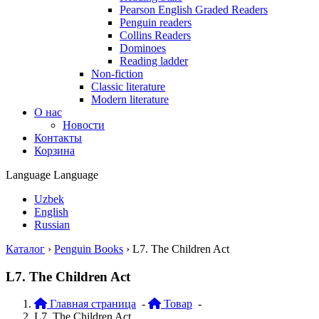
Pearson English Graded Readers
Penguin readers
Collins Readers
Dominoes
Reading ladder
Non-fiction
Classic literature
Modern literature
О нас
Новости
Контакты
Корзина
Language
Language
Uzbek
English
Russian
Каталог
›
Penguin Books
›
L7. The Children Act
L7. The Children Act
Главная страница
-
Товар
-
L7. The Children Act