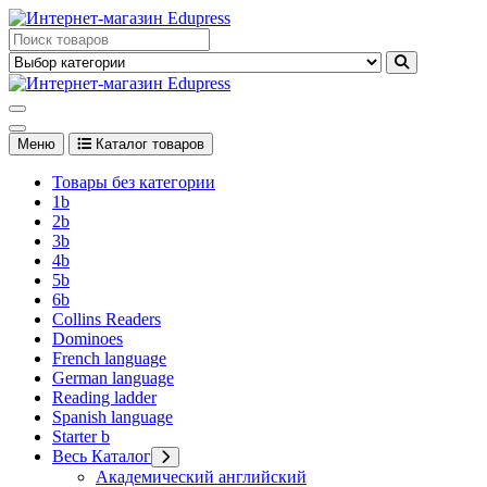
Перейти
к
Edupress Uzbekistan, Edupress Узбекистан, книги, учебники на
содержимому
английском языке
Edupress Uzbekistan, Edupress Узбекистан, книги, учебники на
английском языке
Меню
Каталог товаров
Товары без категории
1b
2b
3b
4b
5b
6b
Collins Readers
Dominoes
French language
German language
Reading ladder
Spanish language
Starter b
Весь Каталог
Академический английский