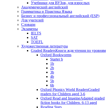
Учебники для ВУЗов, для взрослых
Академический английский
Грамматика и Практика Языка
Бизнес и профессиональный английский (ESP)
Для учителей
Словари
Экзамены
IELTS
SAT
TOEFL
Художественная литература
Graded Readers
Книги ждя чтения по уровням
Oxford Bookworms
Starter b
1b
2b
3b
4b
5b
6b
Oxford Phonics World Readers
Graded
readers for Children aged 3-6
Oxford Read and Imagine
Adapted graded
fiction books for Children. 6-13 aged
Reading Stars