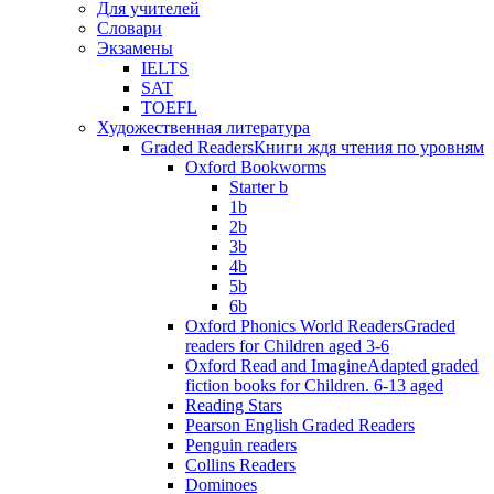
Для учителей
Словари
Экзамены
IELTS
SAT
TOEFL
Художественная литература
Graded Readers
Книги ждя чтения по уровням
Oxford Bookworms
Starter b
1b
2b
3b
4b
5b
6b
Oxford Phonics World Readers
Graded
readers for Children aged 3-6
Oxford Read and Imagine
Adapted graded
fiction books for Children. 6-13 aged
Reading Stars
Pearson English Graded Readers
Penguin readers
Collins Readers
Dominoes