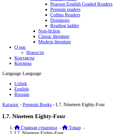
Pearson English Graded Readers
Penguin readers
Collins Readers
Dominoes
Reading ladder
Non-fiction
Classic literature
Modern literature
О нас
Новости
Контакты
Корзина
Language
Language
Uzbek
English
Russian
Каталог
›
Penguin Books
›
L7. Nineteen Eighty-Four
L7. Nineteen Eighty-Four
Главная страница
-
Товар
-
L7. Nineteen Eighty-Four