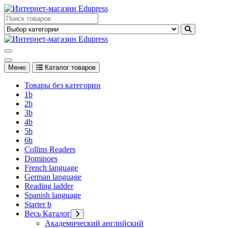
Перейти
к
Edupress Uzbekistan, Edupress Узбекистан, книги, учебники на
содержимому
английском языке
Edupress Uzbekistan, Edupress Узбекистан, книги, учебники на
английском языке
Меню
Каталог товаров
Товары без категории
1b
2b
3b
4b
5b
6b
Collins Readers
Dominoes
French language
German language
Reading ladder
Spanish language
Starter b
Весь Каталог
Академический английский