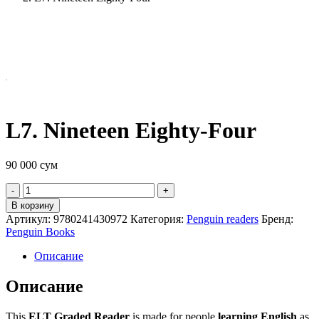
L7. Nineteen Eighty-Four
90 000
сум
Quantity
В корзину
Артикул:
9780241430972
Категория:
Penguin readers
Бренд:
Penguin Books
Описание
Описание
This
ELT Graded Reader
is made for people
learning English
as