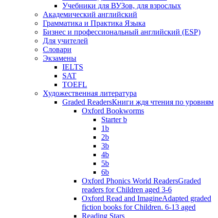
Учебники для ВУЗов, для взрослых
Академический английский
Грамматика и Практика Языка
Бизнес и профессиональный английский (ESP)
Для учителей
Словари
Экзамены
IELTS
SAT
TOEFL
Художественная литература
Graded Readers
Книги ждя чтения по уровням
Oxford Bookworms
Starter b
1b
2b
3b
4b
5b
6b
Oxford Phonics World Readers
Graded
readers for Children aged 3-6
Oxford Read and Imagine
Adapted graded
fiction books for Children. 6-13 aged
Reading Stars