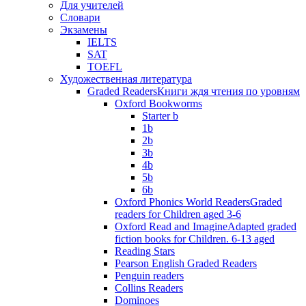
Для учителей
Словари
Экзамены
IELTS
SAT
TOEFL
Художественная литература
Graded Readers
Книги ждя чтения по уровням
Oxford Bookworms
Starter b
1b
2b
3b
4b
5b
6b
Oxford Phonics World Readers
Graded
readers for Children aged 3-6
Oxford Read and Imagine
Adapted graded
fiction books for Children. 6-13 aged
Reading Stars
Pearson English Graded Readers
Penguin readers
Collins Readers
Dominoes