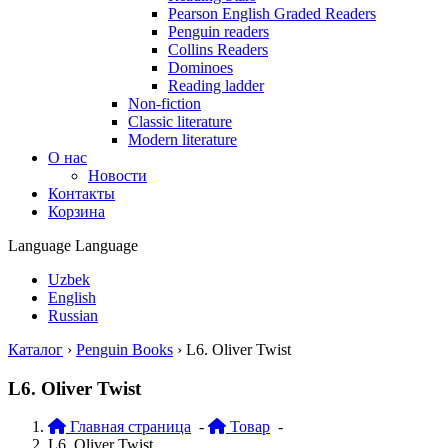
Pearson English Graded Readers
Penguin readers
Collins Readers
Dominoes
Reading ladder
Non-fiction
Classic literature
Modern literature
О нас
Новости
Контакты
Корзина
Language
Language
Uzbek
English
Russian
Каталог
›
Penguin Books
›
L6. Oliver Twist
L6. Oliver Twist
Главная страница
-
Товар
-
L6. Oliver Twist