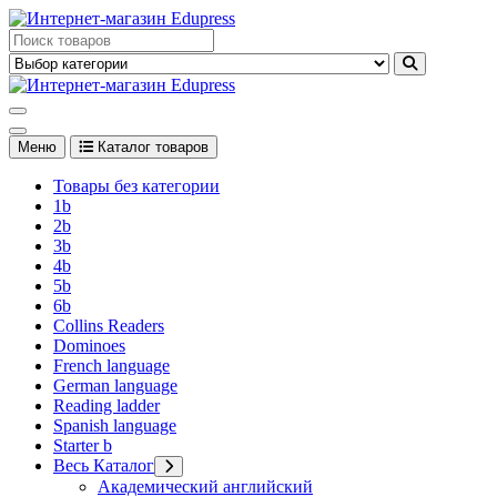
Перейти
к
Edupress Uzbekistan, Edupress Узбекистан, книги, учебники на
содержимому
английском языке
Edupress Uzbekistan, Edupress Узбекистан, книги, учебники на
английском языке
Меню
Каталог товаров
Товары без категории
1b
2b
3b
4b
5b
6b
Collins Readers
Dominoes
French language
German language
Reading ladder
Spanish language
Starter b
Весь Каталог
Академический английский