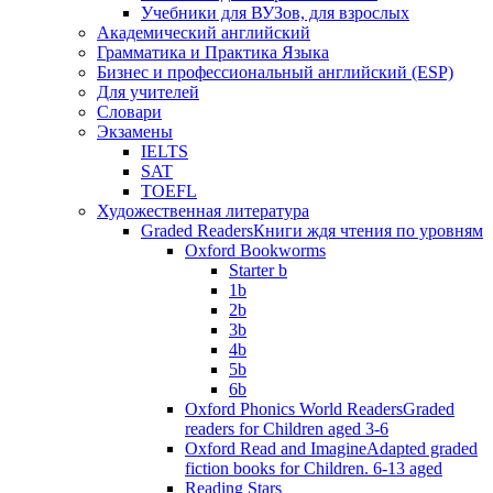
Учебники для ВУЗов, для взрослых
Академический английский
Грамматика и Практика Языка
Бизнес и профессиональный английский (ESP)
Для учителей
Словари
Экзамены
IELTS
SAT
TOEFL
Художественная литература
Graded Readers
Книги ждя чтения по уровням
Oxford Bookworms
Starter b
1b
2b
3b
4b
5b
6b
Oxford Phonics World Readers
Graded
readers for Children aged 3-6
Oxford Read and Imagine
Adapted graded
fiction books for Children. 6-13 aged
Reading Stars