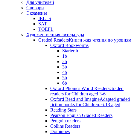
Для учителей
Словари
Экзамены
IELTS
SAT
TOEFL
Художественная литература
Graded Readers
Книги ждя чтения по уровням
Oxford Bookworms
Starter b
1b
2b
3b
4b
5b
6b
Oxford Phonics World Readers
Graded
readers for Children aged 3-6
Oxford Read and Imagine
Adapted graded
fiction books for Children. 6-13 aged
Reading Stars
Pearson English Graded Readers
Penguin readers
Collins Readers
Dominoes