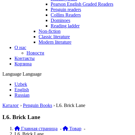
Pearson English Graded Readers
Penguin readers
Collins Readers
Dominoes
Reading ladder
Non-fiction
Classic literature
Modern literature
О нас
Новости
Контакты
Корзина
Language
Language
Uzbek
English
Russian
Каталог
›
Penguin Books
›
L6. Brick Lane
L6. Brick Lane
Главная страница
-
Товар
-
L6. Brick Lane