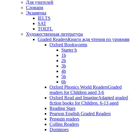
Для учителей
Словари
Экзамены
IELTS
SAT
TOEFL
Художественная литература
Graded Readers
Книги ждя чтения по уровням
Oxford Bookworms
Starter b
1b
2b
3b
4b
5b
6b
Oxford Phonics World Readers
Graded
readers for Children aged 3-6
Oxford Read and Imagine
Adapted graded
fiction books for Children. 6-13 aged
Reading Stars
Pearson English Graded Readers
Penguin readers
Collins Readers
Dominoes