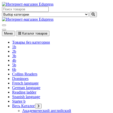
Перейти
к
Edupress Uzbekistan, Edupress Узбекистан, книги, учебники на
содержимому
английском языке
Edupress Uzbekistan, Edupress Узбекистан, книги, учебники на
английском языке
Меню
Каталог товаров
Товары без категории
1b
2b
3b
4b
5b
6b
Collins Readers
Dominoes
French language
German language
Reading ladder
Spanish language
Starter b
Весь Каталог
Академический английский