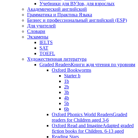
Учебники для ВУЗов, для взрослых
Академический английский
Грамматика и Практика Языка
Бизнес и профессиональный английский (ESP)
Для учителей
Словари
Экзамены
IELTS
SAT
TOEFL
Художественная литература
Graded Readers
Книги ждя чтения по уровням
Oxford Bookworms
Starter b
1b
2b
3b
4b
5b
6b
Oxford Phonics World Readers
Graded
readers for Children aged 3-6
Oxford Read and Imagine
Adapted graded
fiction books for Children. 6-13 aged
Reading Stars