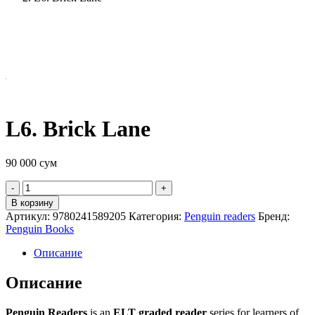
L6. Brick Lane
90 000
сум
Quantity
В корзину
Артикул:
9780241589205
Категория:
Penguin readers
Бренд:
Penguin Books
Описание
Описание
Penguin Readers
is an
ELT graded reader
series for learners of