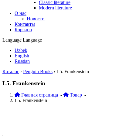
Classic literature
Modern literature
О нас
Новости
Контакты
Корзина
Language
Language
Uzbek
English
Russian
Каталог
›
Penguin Books
›
L5. Frankenstein
L5. Frankenstein
Главная страница
-
Товар
-
L5. Frankenstein