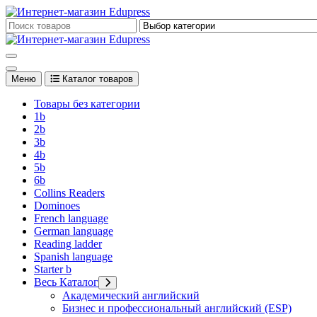
Перейти
к
Edupress Uzbekistan, Edupress Узбекистан, книги, учебники на 
содержимому
Edupress Uzbekistan, Edupress Узбекистан, книги, учебники на 
Меню
Каталог товаров
Товары без категории
1b
2b
3b
4b
5b
6b
Collins Readers
Dominoes
French language
German language
Reading ladder
Spanish language
Starter b
Весь Каталог
Академический английский
Бизнес и профессиональный английский (ESP)