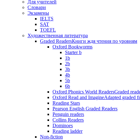
Для учителей
Словари
Экзамены
IELTS
SAT
TOEFL
Художественная литература
Graded Readers
Книги ждя чтения по уровням
Oxford Bookworms
Starter b
1b
2b
3b
4b
5b
6b
Oxford Phonics World Readers
Graded reade
Oxford Read and Imagine
Adapted graded fi
Reading Stars
Pearson English Graded Readers
Penguin readers
Collins Readers
Dominoes
Reading ladder
Non-fiction