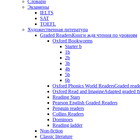
Словари
Экзамены
IELTS
SAT
TOEFL
Художественная литература
Graded Readers
Книги ждя чтения по уровням
Oxford Bookworms
Starter b
1b
2b
3b
4b
5b
6b
Oxford Phonics World Readers
Graded reade
Oxford Read and Imagine
Adapted graded fi
Reading Stars
Pearson English Graded Readers
Penguin readers
Collins Readers
Dominoes
Reading ladder
Non-fiction
Classic literature