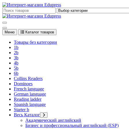
Перейти
к
Edupress Uzbekistan, Edupress Узбекистан, книги, учебники на 
содержимому
Edupress Uzbekistan, Edupress Узбекистан, книги, учебники на 
Меню
Каталог товаров
Товары без категории
1b
2b
3b
4b
5b
6b
Collins Readers
Dominoes
French language
German language
Reading ladder
Spanish language
Starter b
Весь Каталог
Академический английский
Бизнес и профессиональный английский (ESP)