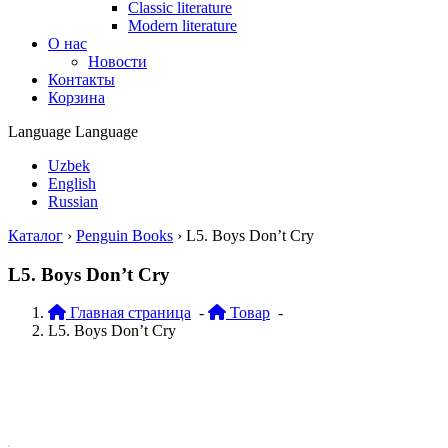
Classic literature
Modern literature
О нас
Новости
Контакты
Корзина
Language
Language
Uzbek
English
Russian
Каталог
›
Penguin Books
›
L5. Boys Don’t Cry
L5. Boys Don’t Cry
Главная страница
-
Товар
-
L5. Boys Don’t Cry