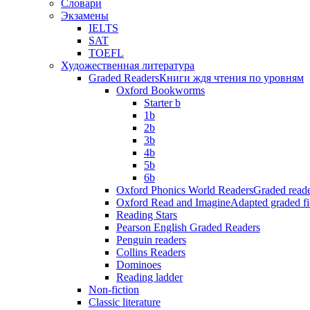
Словари
Экзамены
IELTS
SAT
TOEFL
Художественная литература
Graded Readers
Книги ждя чтения по уровням
Oxford Bookworms
Starter b
1b
2b
3b
4b
5b
6b
Oxford Phonics World Readers
Graded reade
Oxford Read and Imagine
Adapted graded fi
Reading Stars
Pearson English Graded Readers
Penguin readers
Collins Readers
Dominoes
Reading ladder
Non-fiction
Classic literature