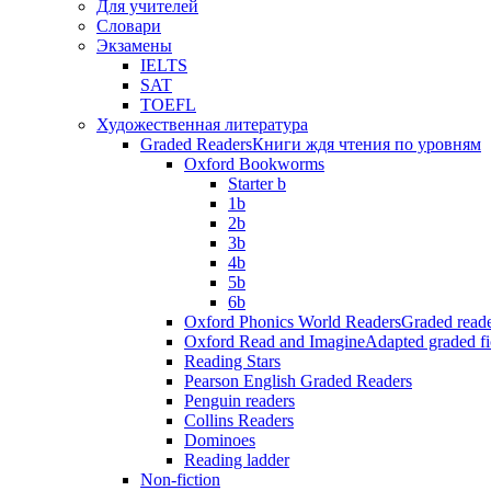
Для учителей
Словари
Экзамены
IELTS
SAT
TOEFL
Художественная литература
Graded Readers
Книги ждя чтения по уровням
Oxford Bookworms
Starter b
1b
2b
3b
4b
5b
6b
Oxford Phonics World Readers
Graded reade
Oxford Read and Imagine
Adapted graded fi
Reading Stars
Pearson English Graded Readers
Penguin readers
Collins Readers
Dominoes
Reading ladder
Non-fiction