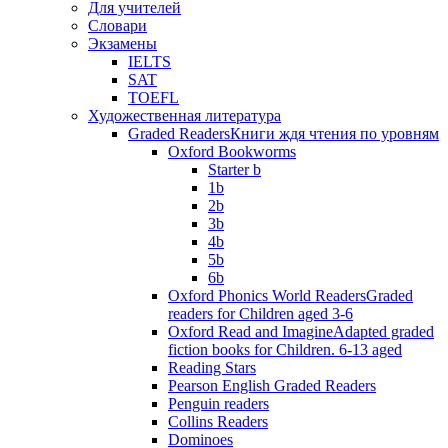
Для учителей
Словари
Экзамены
IELTS
SAT
TOEFL
Художественная литература
Graded Readers
Книги ждя чтения по уровням
Oxford Bookworms
Starter b
1b
2b
3b
4b
5b
6b
Oxford Phonics World Readers
Graded
readers for Children aged 3-6
Oxford Read and Imagine
Adapted graded
fiction books for Children. 6-13 aged
Reading Stars
Pearson English Graded Readers
Penguin readers
Collins Readers
Dominoes