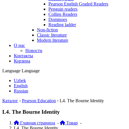
Pearson English Graded Readers
Penguin readers
Collins Readers
Dominoes
Reading ladder
Non-fiction
Classic literature
Modern literature
О нас
Новости
Контакты
Корзина
Language
Language
Uzbek
English
Russian
Каталог
›
Pearson Education
›
L4. The Bourne Identity
L4. The Bourne Identity
Главная страница
-
Товар
-
L4. The Bourne Identity