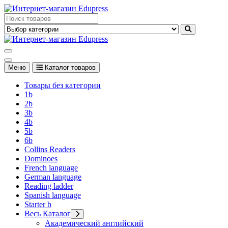
Перейти
к
Edupress Uzbekistan, Edupress Узбекистан, книги, учебники на
содержимому
английском языке
Edupress Uzbekistan, Edupress Узбекистан, книги, учебники на
английском языке
Меню
Каталог товаров
Товары без категории
1b
2b
3b
4b
5b
6b
Collins Readers
Dominoes
French language
German language
Reading ladder
Spanish language
Starter b
Весь Каталог
Академический английский