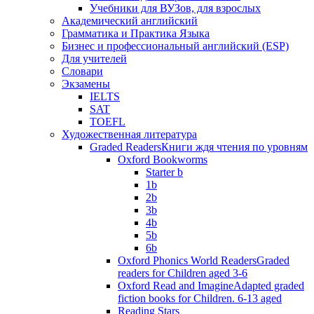
Учебники для ВУЗов, для взрослых
Академический английский
Грамматика и Практика Языка
Бизнес и профессиональный английский (ESP)
Для учителей
Словари
Экзамены
IELTS
SAT
TOEFL
Художественная литература
Graded Readers
Книги ждя чтения по уровням
Oxford Bookworms
Starter b
1b
2b
3b
4b
5b
6b
Oxford Phonics World Readers
Graded
readers for Children aged 3-6
Oxford Read and Imagine
Adapted graded
fiction books for Children. 6-13 aged
Reading Stars