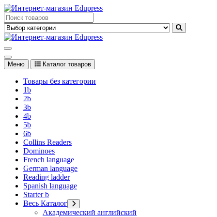
Перейти
к
Edupress Uzbekistan, Edupress Узбекистан, книги, учебники на
содержимому
английском языке
Edupress Uzbekistan, Edupress Узбекистан, книги, учебники на
английском языке
Меню
Каталог товаров
Товары без категории
1b
2b
3b
4b
5b
6b
Collins Readers
Dominoes
French language
German language
Reading ladder
Spanish language
Starter b
Весь Каталог
Академический английский