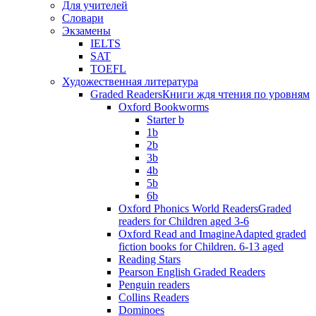
Для учителей
Словари
Экзамены
IELTS
SAT
TOEFL
Художественная литература
Graded Readers
Книги ждя чтения по уровням
Oxford Bookworms
Starter b
1b
2b
3b
4b
5b
6b
Oxford Phonics World Readers
Graded
readers for Children aged 3-6
Oxford Read and Imagine
Adapted graded
fiction books for Children. 6-13 aged
Reading Stars
Pearson English Graded Readers
Penguin readers
Collins Readers
Dominoes