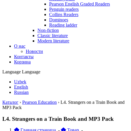
Pearson English Graded Readers
Penguin readers
Collins Readers
Dominoes
Reading ladder
Non-fiction
Classic literature
Modern literature
О нас
Новости
Контакты
Корзина
Language
Language
Uzbek
English
Russian
Каталог
›
Pearson Education
›
L4. Strangers on a Train Book and
MP3 Pack
L4. Strangers on a Train Book and MP3 Pack
Главная страница
-
Товар
-