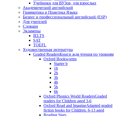
Учебники для ВУЗов, для взрослых
Академический английский
Грамматика и Практика Языка
Бизнес и профессиональный английский (ESP)
Для учителей
Словари
Экзамены
IELTS
SAT
TOEFL
Художественная литература
Graded Readers
Книги ждя чтения по уровням
Oxford Bookworms
Starter b
1b
2b
3b
4b
5b
6b
Oxford Phonics World Readers
Graded
readers for Children aged 3-6
Oxford Read and Imagine
Adapted graded
fiction books for Children. 6-13 aged
Reading Stars