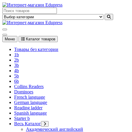
Перейти
к
Edupress Uzbekistan, Edupress Узбекистан, книги, учебники на
содержимому
английском языке
Edupress Uzbekistan, Edupress Узбекистан, книги, учебники на
английском языке
Меню
Каталог товаров
Товары без категории
1b
2b
3b
4b
5b
6b
Collins Readers
Dominoes
French language
German language
Reading ladder
Spanish language
Starter b
Весь Каталог
Академический английский