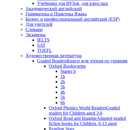
Учебники для ВУЗов, для взрослых
Академический английский
Грамматика и Практика Языка
Бизнес и профессиональный английский (ESP)
Для учителей
Словари
Экзамены
IELTS
SAT
TOEFL
Художественная литература
Graded Readers
Книги ждя чтения по уровням
Oxford Bookworms
Starter b
1b
2b
3b
4b
5b
6b
Oxford Phonics World Readers
Graded
readers for Children aged 3-6
Oxford Read and Imagine
Adapted graded
fiction books for Children. 6-13 aged
Reading Stars