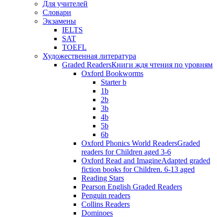
Для учителей
Словари
Экзамены
IELTS
SAT
TOEFL
Художественная литература
Graded Readers
Книги ждя чтения по уровням
Oxford Bookworms
Starter b
1b
2b
3b
4b
5b
6b
Oxford Phonics World Readers
Graded
readers for Children aged 3-6
Oxford Read and Imagine
Adapted graded
fiction books for Children. 6-13 aged
Reading Stars
Pearson English Graded Readers
Penguin readers
Collins Readers
Dominoes