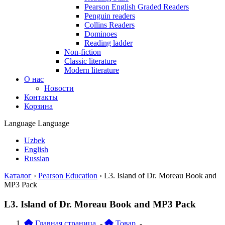
Pearson English Graded Readers
Penguin readers
Collins Readers
Dominoes
Reading ladder
Non-fiction
Classic literature
Modern literature
О нас
Новости
Контакты
Корзина
Language
Language
Uzbek
English
Russian
Каталог
›
Pearson Education
›
L3. Island of Dr. Moreau Book and
MP3 Pack
L3. Island of Dr. Moreau Book and MP3 Pack
Главная страница
-
Товар
-