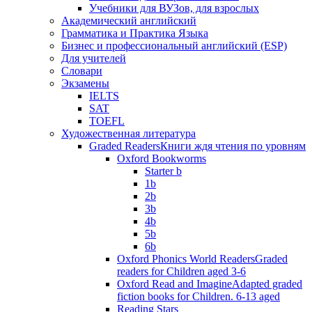
Учебники для ВУЗов, для взрослых
Академический английский
Грамматика и Практика Языка
Бизнес и профессиональный английский (ESP)
Для учителей
Словари
Экзамены
IELTS
SAT
TOEFL
Художественная литература
Graded Readers
Книги ждя чтения по уровням
Oxford Bookworms
Starter b
1b
2b
3b
4b
5b
6b
Oxford Phonics World Readers
Graded
readers for Children aged 3-6
Oxford Read and Imagine
Adapted graded
fiction books for Children. 6-13 aged
Reading Stars