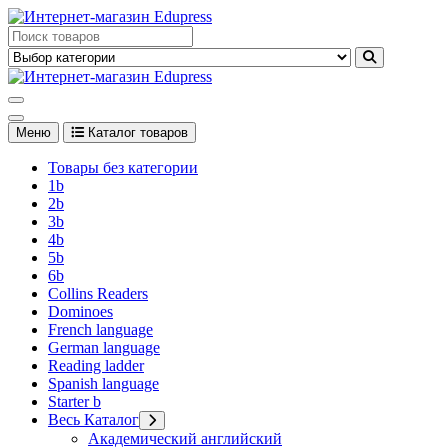
Перейти
к
Edupress Uzbekistan, Edupress Узбекистан, книги, учебники на
содержимому
английском языке
Edupress Uzbekistan, Edupress Узбекистан, книги, учебники на
английском языке
Меню
Каталог товаров
Товары без категории
1b
2b
3b
4b
5b
6b
Collins Readers
Dominoes
French language
German language
Reading ladder
Spanish language
Starter b
Весь Каталог
Академический английский