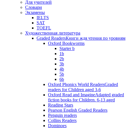
Для учителей
Словари
Экзамены
IELTS
SAT
TOEFL
Художественная литература
Graded Readers
Книги ждя чтения по уровням
Oxford Bookworms
Starter b
1b
2b
3b
4b
5b
6b
Oxford Phonics World Readers
Graded
readers for Children aged 3-6
Oxford Read and Imagine
Adapted graded
fiction books for Children. 6-13 aged
Reading Stars
Pearson English Graded Readers
Penguin readers
Collins Readers
Dominoes