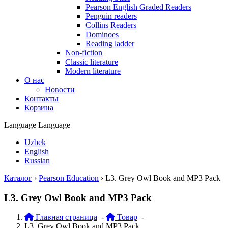
Pearson English Graded Readers
Penguin readers
Collins Readers
Dominoes
Reading ladder
Non-fiction
Classic literature
Modern literature
О нас
Новости
Контакты
Корзина
Language
Language
Uzbek
English
Russian
Каталог
›
Pearson Education
›
L3. Grey Owl Book and MP3 Pack
L3. Grey Owl Book and MP3 Pack
Главная страница
-
Товар
-
L3. Grey Owl Book and MP3 Pack