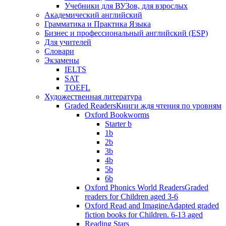
Учебники для ВУЗов, для взрослых
Академический английский
Грамматика и Практика Языка
Бизнес и профессиональный английский (ESP)
Для учителей
Словари
Экзамены
IELTS
SAT
TOEFL
Художественная литература
Graded Readers
Книги ждя чтения по уровням
Oxford Bookworms
Starter b
1b
2b
3b
4b
5b
6b
Oxford Phonics World Readers
Graded
readers for Children aged 3-6
Oxford Read and Imagine
Adapted graded
fiction books for Children. 6-13 aged
Reading Stars