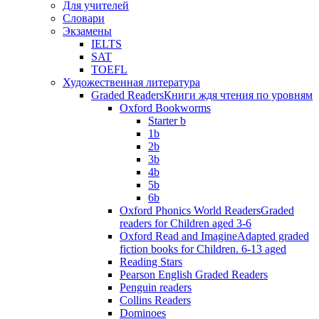
Для учителей
Словари
Экзамены
IELTS
SAT
TOEFL
Художественная литература
Graded Readers
Книги ждя чтения по уровням
Oxford Bookworms
Starter b
1b
2b
3b
4b
5b
6b
Oxford Phonics World Readers
Graded
readers for Children aged 3-6
Oxford Read and Imagine
Adapted graded
fiction books for Children. 6-13 aged
Reading Stars
Pearson English Graded Readers
Penguin readers
Collins Readers
Dominoes