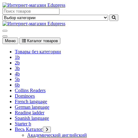
Перейти
к
Edupress Uzbekistan, Edupress Узбекистан, книги, учебники на
содержимому
английском языке
Edupress Uzbekistan, Edupress Узбекистан, книги, учебники на
английском языке
Меню
Каталог товаров
Товары без категории
1b
2b
3b
4b
5b
6b
Collins Readers
Dominoes
French language
German language
Reading ladder
Spanish language
Starter b
Весь Каталог
Академический английский