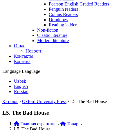
Pearson English Graded Readers
Penguin readers
Collins Readers
Dominoes
Reading ladder
Non-fiction
Classic literature
Modern literature
О нас
Новости
Контакты
Корзина
Language
Language
Uzbek
English
Russian
Каталог
›
Oxford University Press
›
L5. The Bad House
L5. The Bad House
Главная страница
-
Товар
-
L5. The Bad House