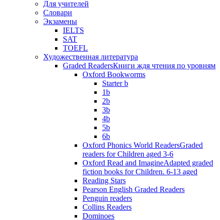
Для учителей
Словари
Экзамены
IELTS
SAT
TOEFL
Художественная литература
Graded Readers
Книги ждя чтения по уровням
Oxford Bookworms
Starter b
1b
2b
3b
4b
5b
6b
Oxford Phonics World Readers
Graded
readers for Children aged 3-6
Oxford Read and Imagine
Adapted graded
fiction books for Children. 6-13 aged
Reading Stars
Pearson English Graded Readers
Penguin readers
Collins Readers
Dominoes