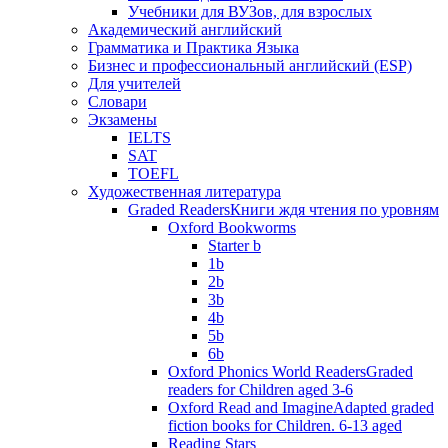
Учебники для ВУЗов, для взрослых
Академический английский
Грамматика и Практика Языка
Бизнес и профессиональный английский (ESP)
Для учителей
Словари
Экзамены
IELTS
SAT
TOEFL
Художественная литература
Graded Readers
Книги ждя чтения по уровням
Oxford Bookworms
Starter b
1b
2b
3b
4b
5b
6b
Oxford Phonics World Readers
Graded
readers for Children aged 3-6
Oxford Read and Imagine
Adapted graded
fiction books for Children. 6-13 aged
Reading Stars