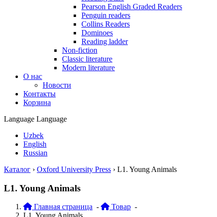
Pearson English Graded Readers
Penguin readers
Collins Readers
Dominoes
Reading ladder
Non-fiction
Classic literature
Modern literature
О нас
Новости
Контакты
Корзина
Language
Language
Uzbek
English
Russian
Каталог
›
Oxford University Press
›
L1. Young Animals
L1. Young Animals
Главная страница
-
Товар
-
L1. Young Animals