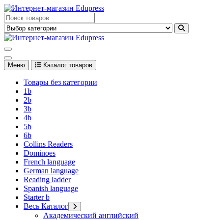
Перейти
к
Edupress Uzbekistan, Edupress Узбекистан, книги, учебники на
содержимому
английском языке
Edupress Uzbekistan, Edupress Узбекистан, книги, учебники на
английском языке
Меню
Каталог товаров
Товары без категории
1b
2b
3b
4b
5b
6b
Collins Readers
Dominoes
French language
German language
Reading ladder
Spanish language
Starter b
Весь Каталог
Академический английский