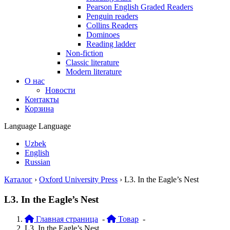
Pearson English Graded Readers
Penguin readers
Collins Readers
Dominoes
Reading ladder
Non-fiction
Classic literature
Modern literature
О нас
Новости
Контакты
Корзина
Language
Language
Uzbek
English
Russian
Каталог
›
Oxford University Press
›
L3. In the Eagle’s Nest
L3. In the Eagle’s Nest
Главная страница
-
Товар
-
L3. In the Eagle’s Nest