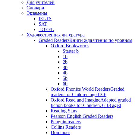
Для учителей
Словари
Экзамены
IELTS
SAT
TOEFL
Художественная литература
Graded Readers
Книги ждя чтения по уровням
Oxford Bookworms
Starter b
1b
2b
3b
4b
5b
6b
Oxford Phonics World Readers
Graded
readers for Children aged 3-6
Oxford Read and Imagine
Adapted graded
fiction books for Children. 6-13 aged
Reading Stars
Pearson English Graded Readers
Penguin readers
Collins Readers
Dominoes