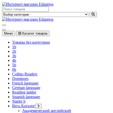
Перейти
к
Edupress Uzbekistan, Edupress Узбекистан, книги, учебники на
содержимому
английском языке
Edupress Uzbekistan, Edupress Узбекистан, книги, учебники на
английском языке
Меню
Каталог товаров
Товары без категории
1b
2b
3b
4b
5b
6b
Collins Readers
Dominoes
French language
German language
Reading ladder
Spanish language
Starter b
Весь Каталог
Академический английский