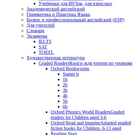
Учебники для ВУЗов, для взрослых
Академический английский
Грамматика и Практика Языка
Бизнес и профессиональный английский (ESP)
Для учителей
Словари
Экзамены
IELTS
SAT
TOEFL
Художественная литература
Graded Readers
Книги ждя чтения по уровням
Oxford Bookworms
Starter b
1b
2b
3b
4b
5b
6b
Oxford Phonics World Readers
Graded
readers for Children aged 3-6
Oxford Read and Imagine
Adapted graded
fiction books for Children. 6-13 aged
Reading Stars