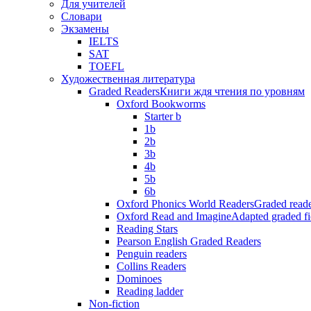
Для учителей
Словари
Экзамены
IELTS
SAT
TOEFL
Художественная литература
Graded Readers
Книги ждя чтения по уровням
Oxford Bookworms
Starter b
1b
2b
3b
4b
5b
6b
Oxford Phonics World Readers
Graded reade
Oxford Read and Imagine
Adapted graded fi
Reading Stars
Pearson English Graded Readers
Penguin readers
Collins Readers
Dominoes
Reading ladder
Non-fiction