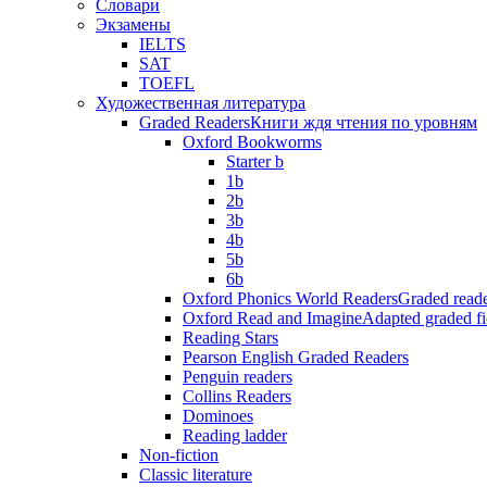
Словари
Экзамены
IELTS
SAT
TOEFL
Художественная литература
Graded Readers
Книги ждя чтения по уровням
Oxford Bookworms
Starter b
1b
2b
3b
4b
5b
6b
Oxford Phonics World Readers
Graded reade
Oxford Read and Imagine
Adapted graded fi
Reading Stars
Pearson English Graded Readers
Penguin readers
Collins Readers
Dominoes
Reading ladder
Non-fiction
Classic literature