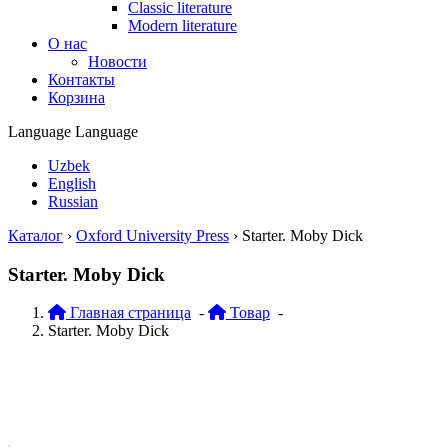
Classic literature
Modern literature
О нас
Новости
Контакты
Корзина
Language
Language
Uzbek
English
Russian
Каталог
›
Oxford University Press
›
Starter. Moby Dick
Starter. Moby Dick
Главная страница
-
Товар
-
Starter. Moby Dick