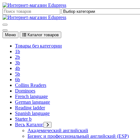
Перейти
к
Edupress Uzbekistan, Edupress Узбекистан, книги, учебники на 
содержимому
Edupress Uzbekistan, Edupress Узбекистан, книги, учебники на 
Меню
Каталог товаров
Товары без категории
1b
2b
3b
4b
5b
6b
Collins Readers
Dominoes
French language
German language
Reading ladder
Spanish language
Starter b
Весь Каталог
Академический английский
Бизнес и профессиональный английский (ESP)