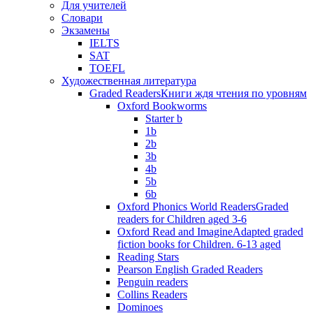
Для учителей
Словари
Экзамены
IELTS
SAT
TOEFL
Художественная литература
Graded Readers
Книги ждя чтения по уровням
Oxford Bookworms
Starter b
1b
2b
3b
4b
5b
6b
Oxford Phonics World Readers
Graded
readers for Children aged 3-6
Oxford Read and Imagine
Adapted graded
fiction books for Children. 6-13 aged
Reading Stars
Pearson English Graded Readers
Penguin readers
Collins Readers
Dominoes