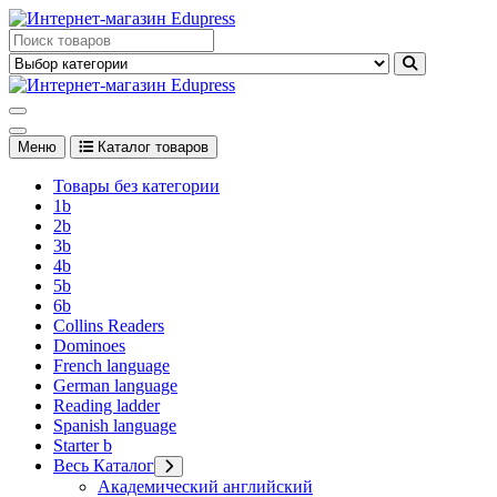
Перейти
к
Edupress Uzbekistan, Edupress Узбекистан, книги, учебники на
содержимому
английском языке
Edupress Uzbekistan, Edupress Узбекистан, книги, учебники на
английском языке
Меню
Каталог товаров
Товары без категории
1b
2b
3b
4b
5b
6b
Collins Readers
Dominoes
French language
German language
Reading ladder
Spanish language
Starter b
Весь Каталог
Академический английский