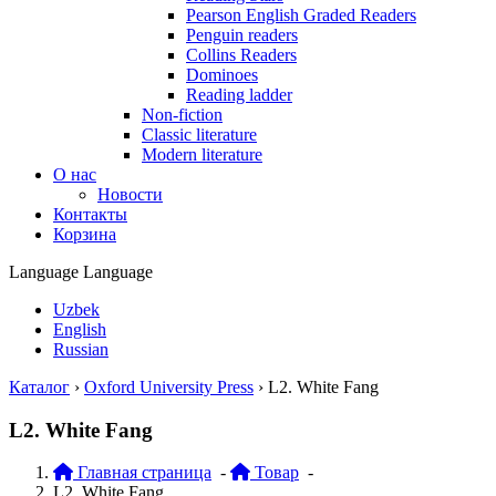
Pearson English Graded Readers
Penguin readers
Collins Readers
Dominoes
Reading ladder
Non-fiction
Classic literature
Modern literature
О нас
Новости
Контакты
Корзина
Language
Language
Uzbek
English
Russian
Каталог
›
Oxford University Press
›
L2. White Fang
L2. White Fang
Главная страница
-
Товар
-
L2. White Fang