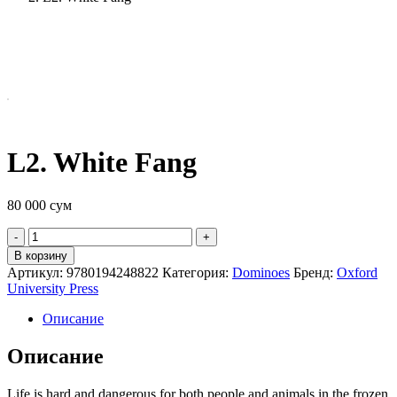
L2. White Fang
80 000
сум
Quantity
В корзину
Артикул:
9780194248822
Категория:
Dominoes
Бренд:
Oxford
University Press
Описание
Описание
Life is hard and dangerous for both people and animals in the frozen