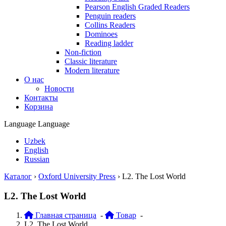
Pearson English Graded Readers
Penguin readers
Collins Readers
Dominoes
Reading ladder
Non-fiction
Classic literature
Modern literature
О нас
Новости
Контакты
Корзина
Language
Language
Uzbek
English
Russian
Каталог
›
Oxford University Press
›
L2. The Lost World
L2. The Lost World
Главная страница
-
Товар
-
L2. The Lost World