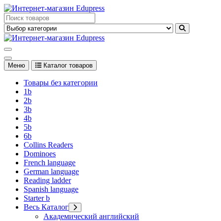
Перейти
к
Edupress Uzbekistan, Edupress Узбекистан, книги, учебники на
содержимому
английском языке
Edupress Uzbekistan, Edupress Узбекистан, книги, учебники на
английском языке
Меню
Каталог товаров
Товары без категории
1b
2b
3b
4b
5b
6b
Collins Readers
Dominoes
French language
German language
Reading ladder
Spanish language
Starter b
Весь Каталог
Академический английский