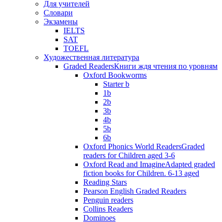
Для учителей
Словари
Экзамены
IELTS
SAT
TOEFL
Художественная литература
Graded Readers
Книги ждя чтения по уровням
Oxford Bookworms
Starter b
1b
2b
3b
4b
5b
6b
Oxford Phonics World Readers
Graded
readers for Children aged 3-6
Oxford Read and Imagine
Adapted graded
fiction books for Children. 6-13 aged
Reading Stars
Pearson English Graded Readers
Penguin readers
Collins Readers
Dominoes