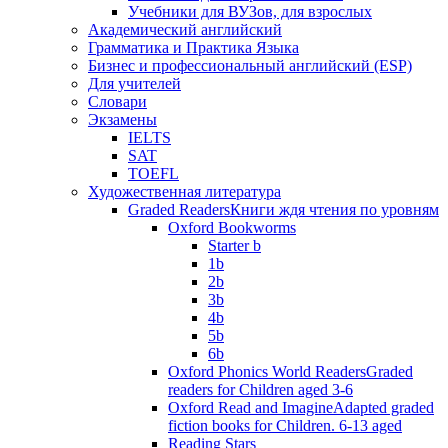
Учебники для ВУЗов, для взрослых
Академический английский
Грамматика и Практика Языка
Бизнес и профессиональный английский (ESP)
Для учителей
Словари
Экзамены
IELTS
SAT
TOEFL
Художественная литература
Graded Readers
Книги ждя чтения по уровням
Oxford Bookworms
Starter b
1b
2b
3b
4b
5b
6b
Oxford Phonics World Readers
Graded
readers for Children aged 3-6
Oxford Read and Imagine
Adapted graded
fiction books for Children. 6-13 aged
Reading Stars