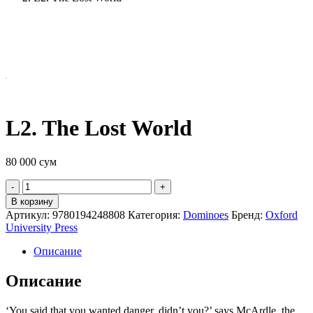
L2. The Lost World
80 000
сум
Quantity
В корзину
Артикул:
9780194248808
Категория:
Dominoes
Бренд:
Oxford
University Press
Описание
Описание
‘You said that you wanted danger, didn’t you?’ says McArdle, the