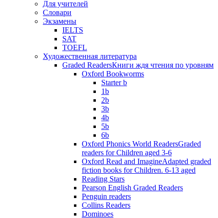
Для учителей
Словари
Экзамены
IELTS
SAT
TOEFL
Художественная литература
Graded Readers
Книги ждя чтения по уровням
Oxford Bookworms
Starter b
1b
2b
3b
4b
5b
6b
Oxford Phonics World Readers
Graded
readers for Children aged 3-6
Oxford Read and Imagine
Adapted graded
fiction books for Children. 6-13 aged
Reading Stars
Pearson English Graded Readers
Penguin readers
Collins Readers
Dominoes