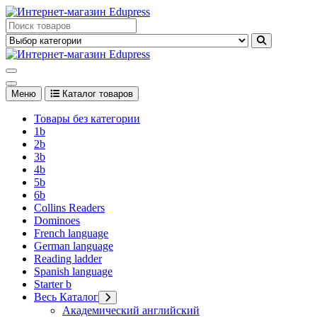
Перейти
к
Edupress Uzbekistan, Edupress Узбекистан, книги, учебники на
содержимому
английском языке
Edupress Uzbekistan, Edupress Узбекистан, книги, учебники на
английском языке
Меню
Каталог товаров
Товары без категории
1b
2b
3b
4b
5b
6b
Collins Readers
Dominoes
French language
German language
Reading ladder
Spanish language
Starter b
Весь Каталог
Академический английский