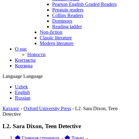
Pearson English Graded Readers
Penguin readers
Collins Readers
Dominoes
Reading ladder
Non-fiction
Classic literature
Modern literature
О нас
Новости
Контакты
Корзина
Language
Language
Uzbek
English
Russian
Каталог
›
Oxford University Press
›
L2. Sara Dixon, Teen
Detective
L2. Sara Dixon, Teen Detective
Главная страница
-
Товар
-