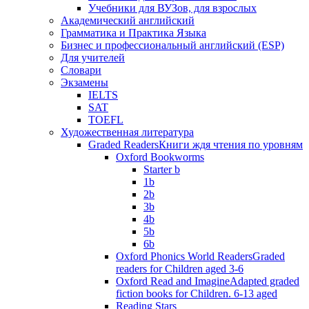
Учебники для ВУЗов, для взрослых
Академический английский
Грамматика и Практика Языка
Бизнес и профессиональный английский (ESP)
Для учителей
Словари
Экзамены
IELTS
SAT
TOEFL
Художественная литература
Graded Readers
Книги ждя чтения по уровням
Oxford Bookworms
Starter b
1b
2b
3b
4b
5b
6b
Oxford Phonics World Readers
Graded
readers for Children aged 3-6
Oxford Read and Imagine
Adapted graded
fiction books for Children. 6-13 aged
Reading Stars