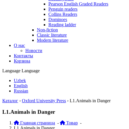
Pearson English Graded Readers
Penguin readers
Collins Readers
Dominoes
Reading ladder
Non-fiction
Classic literature
Modern literature
О нас
Новости
Контакты
Корзина
Language
Language
Uzbek
English
Russian
Каталог
›
Oxford University Press
›
L1.Animals in Danger
L1.Animals in Danger
Главная страница
-
Товар
-
L1.Animals in Danger