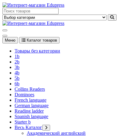
Перейти
к
Edupress Uzbekistan, Edupress Узбекистан, книги, учебники на
содержимому
английском языке
Edupress Uzbekistan, Edupress Узбекистан, книги, учебники на
английском языке
Меню
Каталог товаров
Товары без категории
1b
2b
3b
4b
5b
6b
Collins Readers
Dominoes
French language
German language
Reading ladder
Spanish language
Starter b
Весь Каталог
Академический английский