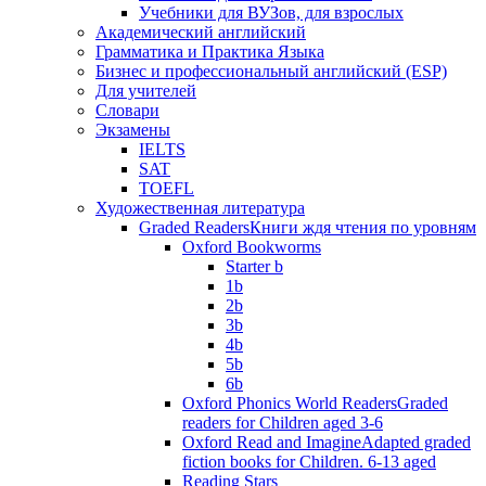
Учебники для ВУЗов, для взрослых
Академический английский
Грамматика и Практика Языка
Бизнес и профессиональный английский (ESP)
Для учителей
Словари
Экзамены
IELTS
SAT
TOEFL
Художественная литература
Graded Readers
Книги ждя чтения по уровням
Oxford Bookworms
Starter b
1b
2b
3b
4b
5b
6b
Oxford Phonics World Readers
Graded
readers for Children aged 3-6
Oxford Read and Imagine
Adapted graded
fiction books for Children. 6-13 aged
Reading Stars