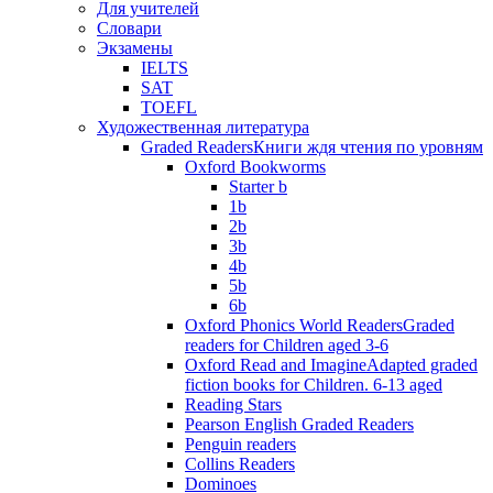
Для учителей
Словари
Экзамены
IELTS
SAT
TOEFL
Художественная литература
Graded Readers
Книги ждя чтения по уровням
Oxford Bookworms
Starter b
1b
2b
3b
4b
5b
6b
Oxford Phonics World Readers
Graded
readers for Children aged 3-6
Oxford Read and Imagine
Adapted graded
fiction books for Children. 6-13 aged
Reading Stars
Pearson English Graded Readers
Penguin readers
Collins Readers
Dominoes