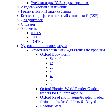
Учебники для ВУЗов, для взрослых
Академический английский
Грамматика и Практика Языка
Бизнес и профессиональный английский (ESP)
Для учителей
Словари
Экзамены
IELTS
SAT
TOEFL
Художественная литература
Graded Readers
Книги ждя чтения по уровням
Oxford Bookworms
Starter b
1b
2b
3b
4b
5b
6b
Oxford Phonics World Readers
Graded
readers for Children aged 3-6
Oxford Read and Imagine
Adapted graded
fiction books for Children. 6-13 aged
Reading Stars