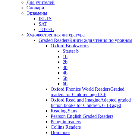
Для учителей
Словари
Экзамены
IELTS
SAT
TOEFL
Художественная литература
Graded Readers
Книги ждя чтения по уровням
Oxford Bookworms
Starter b
1b
2b
3b
4b
5b
6b
Oxford Phonics World Readers
Graded
readers for Children aged 3-6
Oxford Read and Imagine
Adapted graded
fiction books for Children. 6-13 aged
Reading Stars
Pearson English Graded Readers
Penguin readers
Collins Readers
Dominoes