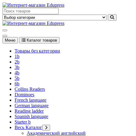
Перейти
к
Edupress Uzbekistan, Edupress Узбекистан, книги, учебники на
содержимому
английском языке
Edupress Uzbekistan, Edupress Узбекистан, книги, учебники на
английском языке
Меню
Каталог товаров
Товары без категории
1b
2b
3b
4b
5b
6b
Collins Readers
Dominoes
French language
German language
Reading ladder
Spanish language
Starter b
Весь Каталог
Академический английский