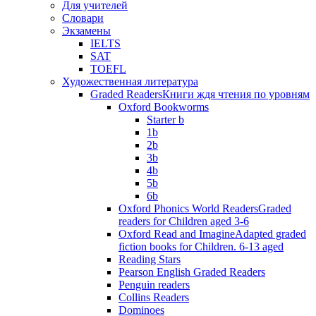
Для учителей
Словари
Экзамены
IELTS
SAT
TOEFL
Художественная литература
Graded Readers
Книги ждя чтения по уровням
Oxford Bookworms
Starter b
1b
2b
3b
4b
5b
6b
Oxford Phonics World Readers
Graded
readers for Children aged 3-6
Oxford Read and Imagine
Adapted graded
fiction books for Children. 6-13 aged
Reading Stars
Pearson English Graded Readers
Penguin readers
Collins Readers
Dominoes