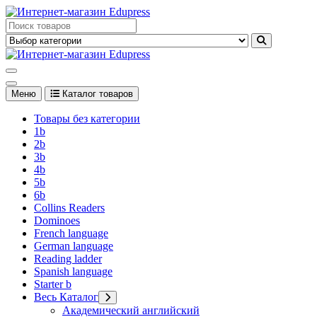
Перейти
к
Edupress Uzbekistan, Edupress Узбекистан, книги, учебники на
содержимому
английском языке
Edupress Uzbekistan, Edupress Узбекистан, книги, учебники на
английском языке
Меню
Каталог товаров
Товары без категории
1b
2b
3b
4b
5b
6b
Collins Readers
Dominoes
French language
German language
Reading ladder
Spanish language
Starter b
Весь Каталог
Академический английский