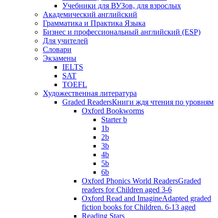
Учебники для ВУЗов, для взрослых
Академический английский
Грамматика и Практика Языка
Бизнес и профессиональный английский (ESP)
Для учителей
Словари
Экзамены
IELTS
SAT
TOEFL
Художественная литература
Graded Readers
Книги ждя чтения по уровням
Oxford Bookworms
Starter b
1b
2b
3b
4b
5b
6b
Oxford Phonics World Readers
Graded
readers for Children aged 3-6
Oxford Read and Imagine
Adapted graded
fiction books for Children. 6-13 aged
Reading Stars