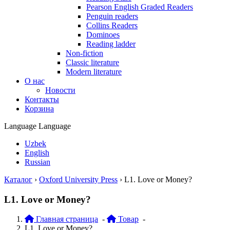
Pearson English Graded Readers
Penguin readers
Collins Readers
Dominoes
Reading ladder
Non-fiction
Classic literature
Modern literature
О нас
Новости
Контакты
Корзина
Language
Language
Uzbek
English
Russian
Каталог
›
Oxford University Press
›
L1. Love or Money?
L1. Love or Money?
Главная страница
-
Товар
-
L1. Love or Money?