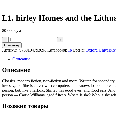
L1. hirley Homes and the Lithu
80 000
сум
Quantity
В корзину
Артикул:
9780194793698
Категория:
1b
Бренд:
Oxford University
Описание
Описание
Classics, modern fiction, non-fiction and more. Written for seconda
investigator. She is clever with computers, and knows London like t
person, but, like Sherlock, Shirley has good eyes, and good ears. And
person — Carrie Williams, aged fifteen. Where is she? Who is she wi
Похожие товары