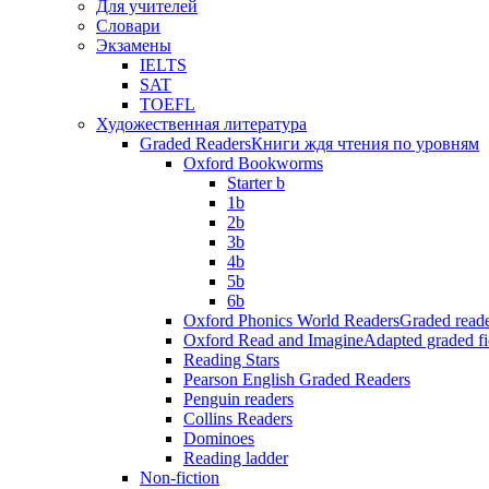
Для учителей
Словари
Экзамены
IELTS
SAT
TOEFL
Художественная литература
Graded Readers
Книги ждя чтения по уровням
Oxford Bookworms
Starter b
1b
2b
3b
4b
5b
6b
Oxford Phonics World Readers
Graded reade
Oxford Read and Imagine
Adapted graded fi
Reading Stars
Pearson English Graded Readers
Penguin readers
Collins Readers
Dominoes
Reading ladder
Non-fiction