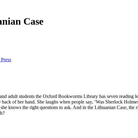
anian Case
 Press
ry and adult students the Oxford Bookworms Library has seven reading 
he back of her hand. She laughs when people say, ‘Was Sherlock Holmes
 she knows the right questions to ask. And in the Lithuanian Case, the r
th?