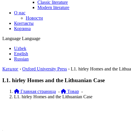
Classic literature
Modern literature
О нас
Новости
Контакты
Корзина
Language
Language
Uzbek
English
Russian
Каталог
›
Oxford University Press
›
L1. hirley Homes and the Lithu
L1. hirley Homes and the Lithuanian Case
Главная страница
-
Товар
-
L1. hirley Homes and the Lithuanian Case