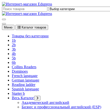
Перейти
к
Edupress Uzbekistan, Edupress Узбекистан, книги, учебники на 
содержимому
Edupress Uzbekistan, Edupress Узбекистан, книги, учебники на 
Меню
Каталог товаров
Товары без категории
1b
2b
3b
4b
5b
6b
Collins Readers
Dominoes
French language
German language
Reading ladder
Spanish language
Starter b
Весь Каталог
Академический английский
Бизнес и профессиональный английский (ESP)