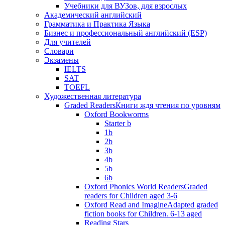
Учебники для ВУЗов, для взрослых
Академический английский
Грамматика и Практика Языка
Бизнес и профессиональный английский (ESP)
Для учителей
Словари
Экзамены
IELTS
SAT
TOEFL
Художественная литература
Graded Readers
Книги ждя чтения по уровням
Oxford Bookworms
Starter b
1b
2b
3b
4b
5b
6b
Oxford Phonics World Readers
Graded
readers for Children aged 3-6
Oxford Read and Imagine
Adapted graded
fiction books for Children. 6-13 aged
Reading Stars