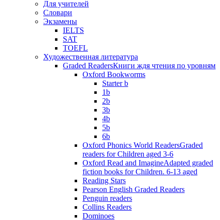
Для учителей
Словари
Экзамены
IELTS
SAT
TOEFL
Художественная литература
Graded Readers
Книги ждя чтения по уровням
Oxford Bookworms
Starter b
1b
2b
3b
4b
5b
6b
Oxford Phonics World Readers
Graded
readers for Children aged 3-6
Oxford Read and Imagine
Adapted graded
fiction books for Children. 6-13 aged
Reading Stars
Pearson English Graded Readers
Penguin readers
Collins Readers
Dominoes