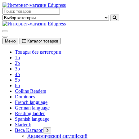
Перейти
к
Edupress Uzbekistan, Edupress Узбекистан, книги, учебники на
содержимому
английском языке
Edupress Uzbekistan, Edupress Узбекистан, книги, учебники на
английском языке
Меню
Каталог товаров
Товары без категории
1b
2b
3b
4b
5b
6b
Collins Readers
Dominoes
French language
German language
Reading ladder
Spanish language
Starter b
Весь Каталог
Академический английский