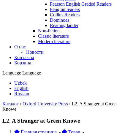
Pearson English Graded Readers
Penguin readers
Collins Readers
Dominoes
Reading ladder
Non-fiction
Classic literature
Modern literature
О нас
Новости
Контакты
Корзина
Language
Language
Uzbek
English
Russian
Каталог
›
Oxford University Press
›
L2. A Stranger at Green
Knowe
L2. A Stranger at Green Knowe
Главная страница
-
Товар
-