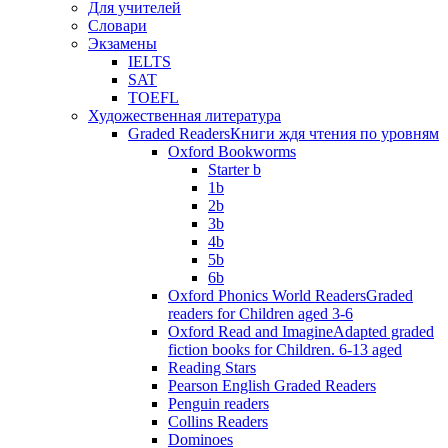
Для учителей
Словари
Экзамены
IELTS
SAT
TOEFL
Художественная литература
Graded Readers
Книги ждя чтения по уровням
Oxford Bookworms
Starter b
1b
2b
3b
4b
5b
6b
Oxford Phonics World Readers
Graded
readers for Children aged 3-6
Oxford Read and Imagine
Adapted graded
fiction books for Children. 6-13 aged
Reading Stars
Pearson English Graded Readers
Penguin readers
Collins Readers
Dominoes