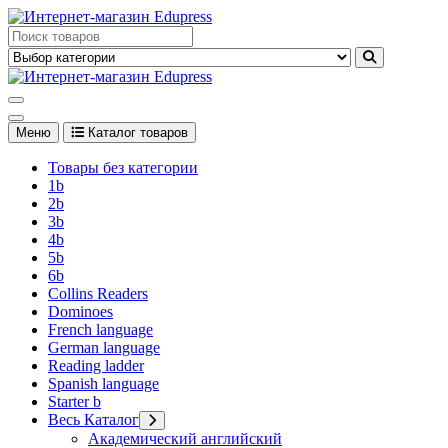
Перейти
к
Edupress Uzbekistan, Edupress Узбекистан, книги, учебники на
содержимому
английском языке
Edupress Uzbekistan, Edupress Узбекистан, книги, учебники на
английском языке
Меню
Каталог товаров
Товары без категории
1b
2b
3b
4b
5b
6b
Collins Readers
Dominoes
French language
German language
Reading ladder
Spanish language
Starter b
Весь Каталог
Академический английский