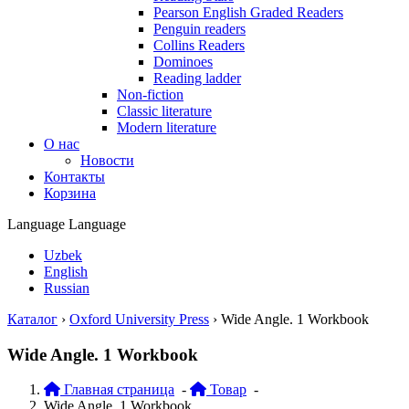
Pearson English Graded Readers
Penguin readers
Collins Readers
Dominoes
Reading ladder
Non-fiction
Classic literature
Modern literature
О нас
Новости
Контакты
Корзина
Language
Language
Uzbek
English
Russian
Каталог
›
Oxford University Press
›
Wide Angle. 1 Workbook
Wide Angle. 1 Workbook
Главная страница
-
Товар
-
Wide Angle. 1 Workbook