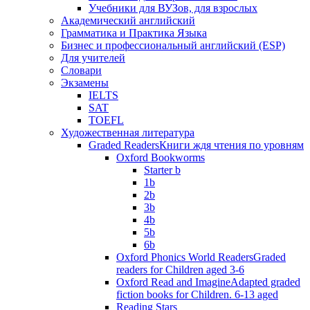
Учебники для ВУЗов, для взрослых
Академический английский
Грамматика и Практика Языка
Бизнес и профессиональный английский (ESP)
Для учителей
Словари
Экзамены
IELTS
SAT
TOEFL
Художественная литература
Graded Readers
Книги ждя чтения по уровням
Oxford Bookworms
Starter b
1b
2b
3b
4b
5b
6b
Oxford Phonics World Readers
Graded
readers for Children aged 3-6
Oxford Read and Imagine
Adapted graded
fiction books for Children. 6-13 aged
Reading Stars