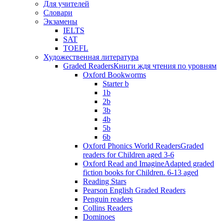
Для учителей
Словари
Экзамены
IELTS
SAT
TOEFL
Художественная литература
Graded Readers
Книги ждя чтения по уровням
Oxford Bookworms
Starter b
1b
2b
3b
4b
5b
6b
Oxford Phonics World Readers
Graded
readers for Children aged 3-6
Oxford Read and Imagine
Adapted graded
fiction books for Children. 6-13 aged
Reading Stars
Pearson English Graded Readers
Penguin readers
Collins Readers
Dominoes