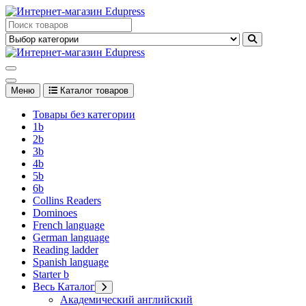
Перейти
к
Edupress Uzbekistan, Edupress Узбекистан, книги, учебники на
содержимому
английском языке
Edupress Uzbekistan, Edupress Узбекистан, книги, учебники на
английском языке
Меню
Каталог товаров
Товары без категории
1b
2b
3b
4b
5b
6b
Collins Readers
Dominoes
French language
German language
Reading ladder
Spanish language
Starter b
Весь Каталог
Академический английский