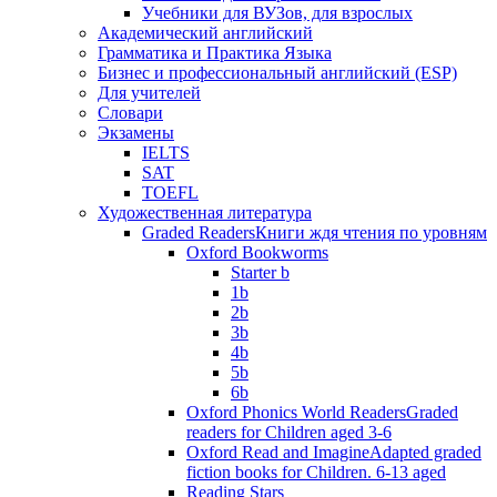
Учебники для ВУЗов, для взрослых
Академический английский
Грамматика и Практика Языка
Бизнес и профессиональный английский (ESP)
Для учителей
Словари
Экзамены
IELTS
SAT
TOEFL
Художественная литература
Graded Readers
Книги ждя чтения по уровням
Oxford Bookworms
Starter b
1b
2b
3b
4b
5b
6b
Oxford Phonics World Readers
Graded
readers for Children aged 3-6
Oxford Read and Imagine
Adapted graded
fiction books for Children. 6-13 aged
Reading Stars