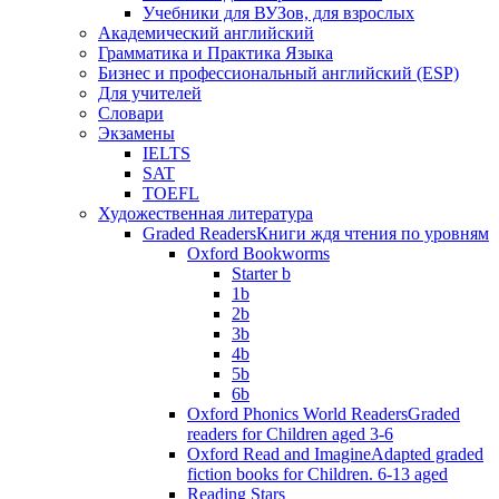
Учебники для ВУЗов, для взрослых
Академический английский
Грамматика и Практика Языка
Бизнес и профессиональный английский (ESP)
Для учителей
Словари
Экзамены
IELTS
SAT
TOEFL
Художественная литература
Graded Readers
Книги ждя чтения по уровням
Oxford Bookworms
Starter b
1b
2b
3b
4b
5b
6b
Oxford Phonics World Readers
Graded
readers for Children aged 3-6
Oxford Read and Imagine
Adapted graded
fiction books for Children. 6-13 aged
Reading Stars