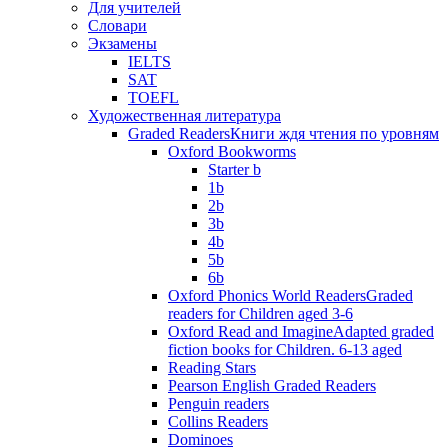
Для учителей
Словари
Экзамены
IELTS
SAT
TOEFL
Художественная литература
Graded Readers
Книги ждя чтения по уровням
Oxford Bookworms
Starter b
1b
2b
3b
4b
5b
6b
Oxford Phonics World Readers
Graded
readers for Children aged 3-6
Oxford Read and Imagine
Adapted graded
fiction books for Children. 6-13 aged
Reading Stars
Pearson English Graded Readers
Penguin readers
Collins Readers
Dominoes