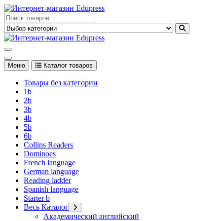
Перейти
к
Edupress Uzbekistan, Edupress Узбекистан, книги, учебники на
содержимому
английском языке
Edupress Uzbekistan, Edupress Узбекистан, книги, учебники на
английском языке
Меню
Каталог товаров
Товары без категории
1b
2b
3b
4b
5b
6b
Collins Readers
Dominoes
French language
German language
Reading ladder
Spanish language
Starter b
Весь Каталог
Академический английский