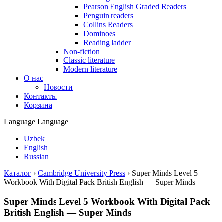
Pearson English Graded Readers
Penguin readers
Collins Readers
Dominoes
Reading ladder
Non-fiction
Classic literature
Modern literature
О нас
Новости
Контакты
Корзина
Language
Language
Uzbek
English
Russian
Каталог
›
Cambridge University Press
›
Super Minds Level 5
Workbook With Digital Pack British English — Super Minds
Super Minds Level 5 Workbook With Digital Pack
British English — Super Minds