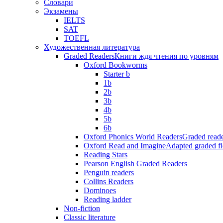
Словари
Экзамены
IELTS
SAT
TOEFL
Художественная литература
Graded Readers
Книги ждя чтения по уровням
Oxford Bookworms
Starter b
1b
2b
3b
4b
5b
6b
Oxford Phonics World Readers
Graded reade
Oxford Read and Imagine
Adapted graded fi
Reading Stars
Pearson English Graded Readers
Penguin readers
Collins Readers
Dominoes
Reading ladder
Non-fiction
Classic literature