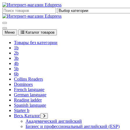
Перейти
к
Edupress Uzbekistan, Edupress Узбекистан, книги, учебники на 
содержимому
Edupress Uzbekistan, Edupress Узбекистан, книги, учебники на 
Меню
Каталог товаров
Товары без категории
1b
2b
3b
4b
5b
6b
Collins Readers
Dominoes
French language
German language
Reading ladder
Spanish language
Starter b
Весь Каталог
Академический английский
Бизнес и профессиональный английский (ESP)