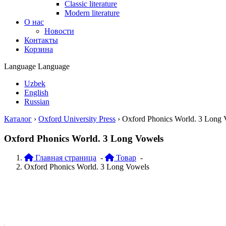
Classic literature
Modern literature
О нас
Новости
Контакты
Корзина
Language
Language
Uzbek
English
Russian
Каталог
›
Oxford University Press
›
Oxford Phonics World. 3 Long 
Oxford Phonics World. 3 Long Vowels
Главная страница
-
Товар
-
Oxford Phonics World. 3 Long Vowels