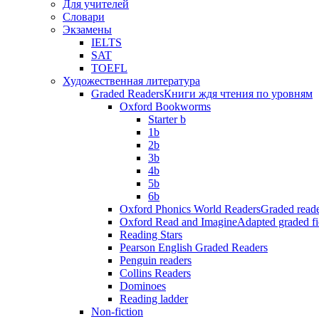
Для учителей
Словари
Экзамены
IELTS
SAT
TOEFL
Художественная литература
Graded Readers
Книги ждя чтения по уровням
Oxford Bookworms
Starter b
1b
2b
3b
4b
5b
6b
Oxford Phonics World Readers
Graded reade
Oxford Read and Imagine
Adapted graded fi
Reading Stars
Pearson English Graded Readers
Penguin readers
Collins Readers
Dominoes
Reading ladder
Non-fiction